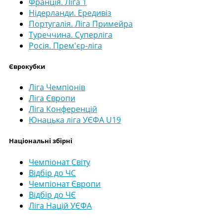
Франція. Ліга 1
Нідерланди. Ередивіз
Португалія. Ліга Примейра
Туреччина. Суперліга
Росія. Прем'єр-ліга
Єврокубки
Ліга Чемпіонів
Ліга Європи
Ліга Конференцій
Юнацька ліга УЄФА U19
Національні збірні
Чемпіонат Світу
Відбір до ЧС
Чемпіонат Європи
Відбір до ЧЄ
Ліга Націй УЄФА