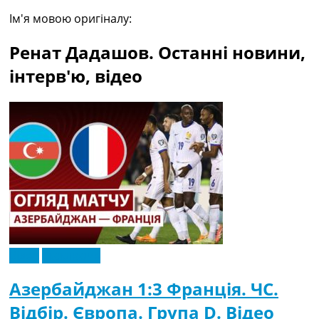
Рейтинг ФІФА
Ім'я мовою оригіналу:
Телепрограма
Ренат Дадашов. Останні новини,
RU
UA
інтерв'ю, відео
Categories
Головна
Новини футболу
Відео
Новини футболу України
Футбольні трансфери
Останні коментарі
Конкурс прогнозів
Логін
Рейтінги
Відео
Ексклюзив
Правила
Колективний прогноз
Азербайджан 1:3 Франція. ЧC.
Турніри
Відбір. Європа. Група D. Відео
Чемпіонат Світу