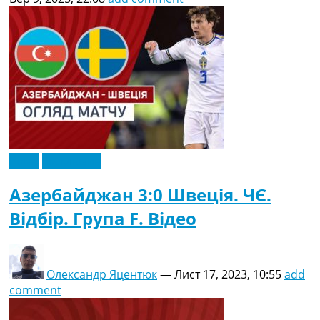
Відео
Ексклюзив
Азербайджан 3:0 Швеція. ЧЄ.
Відбір. Група F. Відео
Олександр Яцентюк
—
Лист 17, 2023, 10:55
add
comment