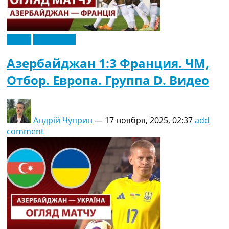
Рейтинг ФИФА
ТВ программа
RU
Видео
Эксклюзив
UA
Азербайджан 1:3 Франция. ЧМ,
Categories
Отбор. Европа. Группа D. Видео
Главная
Новости футбола
Видео
Андрій Чуприн
—
17 ноября, 2025, 02:37
add
Трансферы
comment
Новости футбола Украины
Последние комментарии
Конкурс прогнозов
Логин
Рейтинги
Правила
Коллективный прогноз
Турниры
Чемпионат Мира