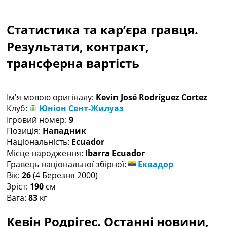
Колективний прогноз
Турніри
Статистика та кар’єра гравця.
Чемпіонат Світу
Україна. Прем’єр-Ліга
Результати, контракт,
Україна. Перша Ліга
трансферна вартість
Ліга Чемпіонів
Англія. Прем’єр-Ліга
Іспанія. Ла Ліга
Ім'я мовою оригіналу:
Kevin José Rodríguez Cortez
Ще Турніри >>>
Клуб:
Юніон Сент-Жилуаз
Таблиці
Ігровий номер:
9
Чемпіонат Світу. Турнирні таблиці
Позиція:
Нападник
Таблиця УПЛ
Національність:
Ecuador
Перша Ліга
Місце народження:
Ibarra Ecuador
Таблиця АПЛ
Гравець національної збірної:
Еквадор
Таблиця Ла Ліги
Вік:
26
(4 Березня 2000)
Таблиця Ліги Чемпіонів
Зріст:
190
см
Всі таблиці >>>
Вага:
83
кг
Рейтинги
Рейтинг країн УЄФА
Кевін Родрігес. Останні новини,
Рейтинг клубів УЄФА