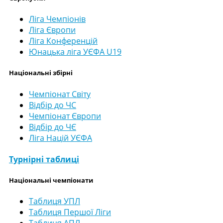
Ліга Чемпіонів
Ліга Європи
Ліга Конференцій
Юнацька ліга УЄФА U19
Національні збірні
Чемпіонат Світу
Відбір до ЧС
Чемпіонат Європи
Відбір до ЧЄ
Ліга Націй УЄФА
Турнірні таблиці
Національні чемпіонати
Таблиця УПЛ
Таблиця Першої Ліги