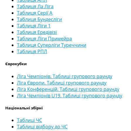
Таблиця АПЛ
Таблиця Ла Ліга
Таблиця Серії А
Таблиця Бундесліги
Таблиця Ліги 1
Таблиця Ередівізі
Таблиця Ліги Примейра
Таблиця Суперліги Туреччини
Таблиця РПЛ
Єврокубки
Ліга Чемпіонів. Таблиці групового раунду
Ліга Європи. Таблиці групового раунду
Ліга Конференцій. Таблиці групового раунду
Ліга Чемпіонів U19. Таблиці групового раунду
Національні збірні
Таблиці ЧС
Таблиці відбору до ЧС