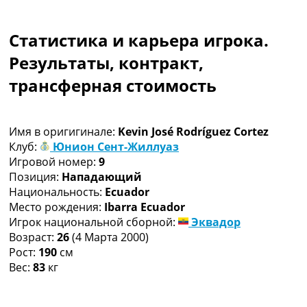
Коллективный прогноз
Турниры
Статистика и карьера игрока.
Чемпионат Мира
Украина. Премьер-Лига
Результаты, контракт,
Украина. Первая Лига
трансферная стоимость
Лига Чемпионов
Англия. Премьер Лига
Испания. Ла Лига
Имя в оригигинале:
Kevin José Rodríguez Cortez
Другие Турниры >>>
Клуб:
Юнион Сент-Жиллуаз
Таблицы
Игровой номер:
9
Таблицы групп Чемпионата Мира
Позиция:
Нападающий
Украина. Премьер-Лига
Национальность:
Ecuador
Украина. Первая Лига
Место рождения:
Ibarra Ecuador
Лига Чемпионов. Таблицы групп
Игрок национальной сборной:
Эквадор
Англия. Премьер-Лига
Возраст:
26
(4 Марта 2000)
Испания. Ла Лига
Рост:
190
см
Все таблицы >>>
Вес:
83
кг
Рейтинги
Рейтинг стран УЕФА
Рейтинг клубов УЕФА