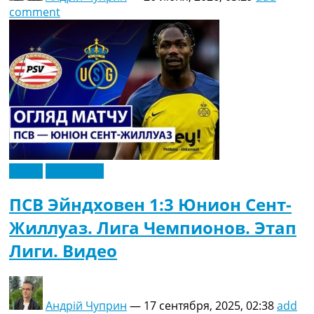
comment
Видео
Эксклюзив
ПСВ Эйндховен 1:3 Юнион Сент-
Жиллуаз. Лига Чемпионов. Этап
Лиги. Видео
Андрій Чуприн
—
17 сентября, 2025, 02:38
add