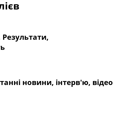
лієв
. Результати,
ть
анні новини, інтерв'ю, відео