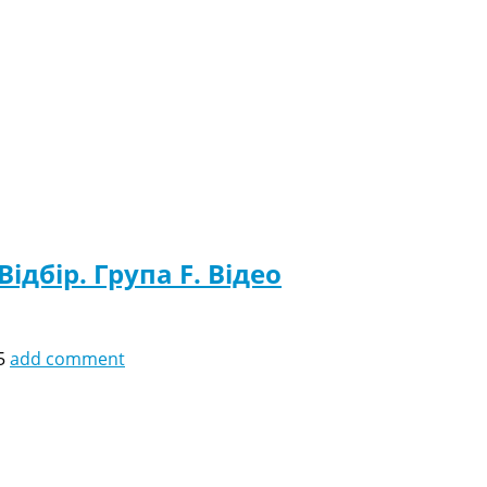
ідбір. Група F. Відео
5
add comment