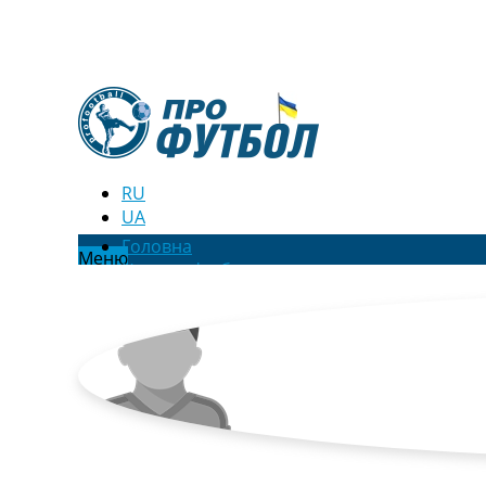
RU
UA
Головна
Меню
Новини футболу
Відео
Новини футболу України
Футбольні трансфери
Останні коментарі
Конкурс прогнозів
Логін
Рейтінги
Правила
Колективний прогноз