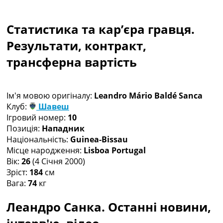
Колективний прогноз
Турніри
Статистика та кар’єра гравця.
Чемпіонат Світу
Україна. Прем’єр-Ліга
Результати, контракт,
Україна. Перша Ліга
трансферна вартість
Ліга Чемпіонів
Англія. Прем’єр-Ліга
Іспанія. Ла Ліга
Ім'я мовою оригіналу:
Leandro Mário Baldé Sanca
Ще Турніри >>>
Клуб:
Шавеш
Таблиці
Ігровий номер:
10
Чемпіонат Світу. Турнирні таблиці
Позиція:
Нападник
Таблиця УПЛ
Національність:
Guinea-Bissau
Перша Ліга
Місце народження:
Lisboa Portugal
Таблиця АПЛ
Вік:
26
(4 Січня 2000)
Таблиця Ла Ліги
Зріст:
184
см
Таблиця Ліги Чемпіонів
Вага:
74
кг
Всі таблиці >>>
Рейтинги
Леандро Санка. Останні новини,
Рейтинг країн УЄФА
Рейтинг клубів УЄФА