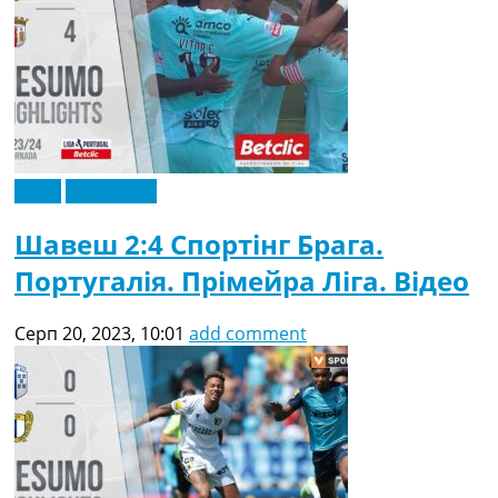
Відео
Ексклюзив
Шавеш 2:4 Спортінг Брага.
Португалія. Прімейра Ліга. Відео
Серп 20, 2023, 10:01
add comment