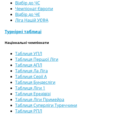
Відбір до ЧС
Чемпіонат Європи
Відбір до ЧЄ
Ліга Націй УЄФА
Турнірні таблиці
Національні чемпіонати
Таблиця УПЛ
Таблиця Першої Ліги
Таблиця АПЛ
Таблиця Ла Ліга
Таблиця Серії А
Таблиця Бундесліги
Таблиця Ліги 1
Таблиця Ередівізі
Таблиця Ліги Примейра
Таблиця Суперліги Туреччини
Таблиця РПЛ