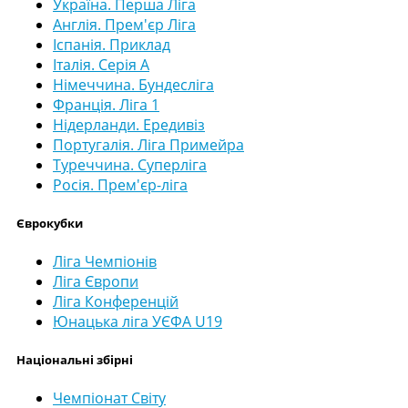
Україна. Перша Ліга
Англія. Прем'єр Ліга
Іспанія. Приклад
Італія. Серія А
Німеччина. Бундесліга
Франція. Ліга 1
Нідерланди. Ередивіз
Португалія. Ліга Примейра
Туреччина. Суперліга
Росія. Прем'єр-ліга
Єврокубки
Ліга Чемпіонів
Ліга Європи
Ліга Конференцій
Юнацька ліга УЄФА U19
Національні збірні
Чемпіонат Світу