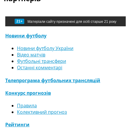
21+
Матеріали сайту призначені для осіб старше 21 року
Новини футболу
Новини футболу України
Відео матчів
Футбольні трансфери
Останні комментарі
Телепрограма футбольних трансляцій
Конкурс прогнозів
Правила
Колективний прогноз
Рейтинги