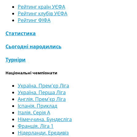
Рейтинг країн УЄФА
Рейтинг клубів УЄФА
Рейтинг ФІФА
Статистика
Сьогодні народились
Турніри
Національні чемпіонати
Україна. Прем'єр Ліга
Україна. Перша Ліга
Англія. Прем'єр Ліга
Іспанія. Приклад
Італія. Серія А
Німеччина. Бундесліга
Франція. Ліга 1
Нідерланди. Ередивіз