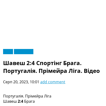
RU
Відео
Ексклюзив
UA
Головна
Меню
Шавеш 2:4 Спортінг Брага.
Новини футболу
Відео
Португалія. Прімейра Ліга. Відео
Новини футболу України
Футбольні трансфери
Серп 20, 2023, 10:01
add comment
Останні коментарі
Конкурс прогнозів
Логін
Португалія. Прімейра Ліга
Рейтінги
Шавеш
2:4
Брага
Правила