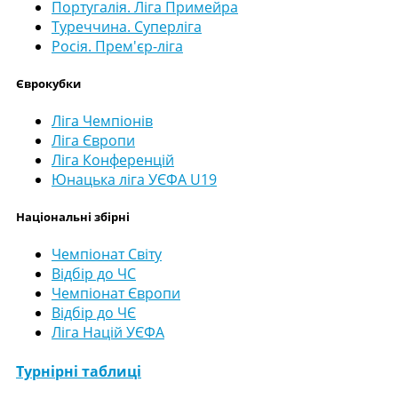
Португалія. Ліга Примейра
Туреччина. Суперліга
Росія. Прем'єр-ліга
Єврокубки
Ліга Чемпіонів
Ліга Європи
Ліга Конференцій
Юнацька ліга УЄФА U19
Національні збірні
Чемпіонат Світу
Відбір до ЧС
Чемпіонат Європи
Відбір до ЧЄ
Ліга Націй УЄФА
Турнірні таблиці