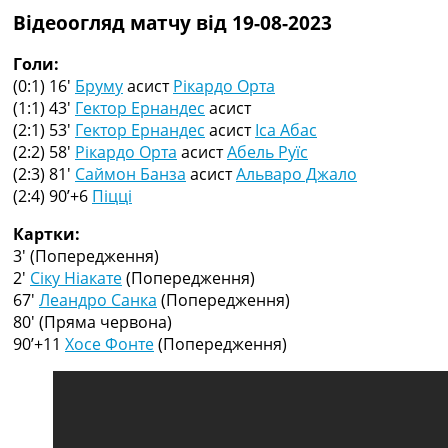
Колективний прогноз
Відеоогляд матчу від 19-08-2023
Турніри
Чемпіонат Світу
Голи:
Україна. Прем’єр-Ліга
(0:1) 16′
Бруму
асист
Рікардо Орта
Україна. Перша Ліга
(1:1) 43′
Гектор Ернандес
асист
Ліга Чемпіонів
(2:1) 53′
Гектор Ернандес
асист
Іса Абас
Англія. Прем’єр-Ліга
(2:2) 58′
Рікардо Орта
асист
Абель Руїс
Іспанія. Ла Ліга
(2:3) 81′
Саймон Банза
асист
Альваро Джало
Ще Турніри >>>
(2:4) 90’+6
Піцці
Таблиці
Картки:
Чемпіонат Світу. Турнирні таблиці
3′
(Попередження)
Таблиця УПЛ
2′
Сіку Ніакате
(Попередження)
Перша Ліга
67′
Леандро Санка
(Попередження)
Таблиця АПЛ
80′
(Пряма червона)
Таблиця Ла Ліги
90’+11
Хосе Фонте
(Попередження)
Таблиця Ліги Чемпіонів
Всі таблиці >>>
Рейтинги
Рейтинг країн УЄФА
Рейтинг клубів УЄФА