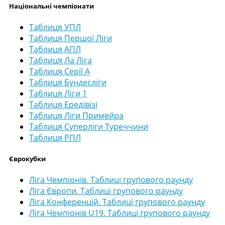
Національні чемпіонати
Таблиця УПЛ
Таблиця Першої Ліги
Таблиця АПЛ
Таблиця Ла Ліга
Таблиця Серії А
Таблиця Бундесліги
Таблиця Ліги 1
Таблиця Ередівізі
Таблиця Ліги Примейра
Таблиця Суперліги Туреччини
Таблиця РПЛ
Єврокубки
Ліга Чемпіонів. Таблиці групового раунду
Ліга Європи. Таблиці групового раунду
Ліга Конференцій. Таблиці групового раунду
Ліга Чемпіонів U19. Таблиці групового раунду