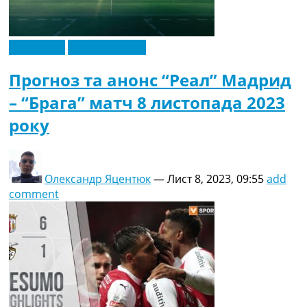
Ексклюзив
Ліга Чемпіонів
Прогноз та анонс “Реал” Мадрид
– “Брага” матч 8 листопада 2023
року
Олександр Яцентюк
—
Лист 8, 2023, 09:55
add
comment