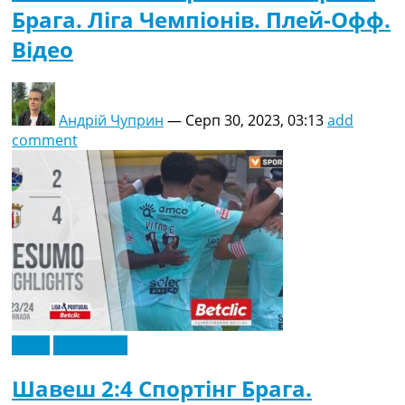
Брага. Ліга Чемпіонів. Плей-Офф.
Відео
Андрій Чуприн
—
Серп 30, 2023, 03:13
add
comment
Відео
Ексклюзив
Шавеш 2:4 Спортінг Брага.