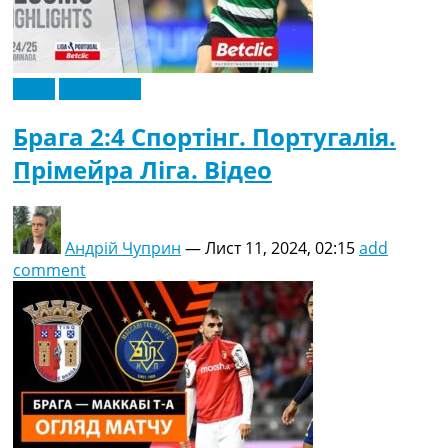
Відео
Ексклюзив
Брага 2:4 Спортінг. Португалія.
Прімейра Ліга. Відео
Андрій Чуприн
—
Лист 11, 2024, 02:15
add
comment