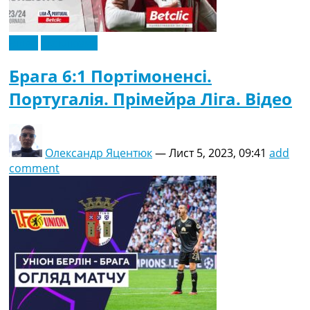
Відео
Ексклюзив
Брага 6:1 Портімоненсі.
Португалія. Прімейра Ліга. Відео
Олександр Яцентюк
—
Лист 5, 2023, 09:41
add
comment