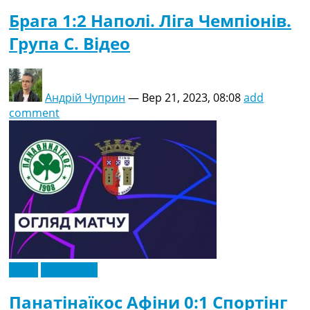
Брага 1:2 Наполі. Ліга Чемпіонів.
Група C. Відео
Андрій Чуприн
—
Вер 21, 2023, 08:08
add
comment
Відео
Ексклюзив
Панатінаїкос Афіни 0:1 Спортінг