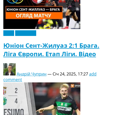
Відео
Ексклюзив
Юніон Сент-Жилуаз 2:1 Брага.
Ліга Європи. Етап Ліги. Відео
Андрій Чуприн
—
Січ 24, 2025, 17:27
add
comment