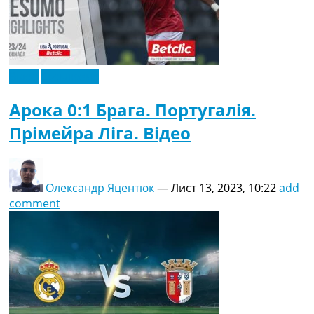
Відео
Ексклюзив
Арока 0:1 Брага. Португалія.
Прімейра Ліга. Відео
Олександр Яцентюк
—
Лист 13, 2023, 10:22
add
comment