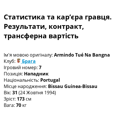
Колективний прогноз
Турніри
Статистика та кар’єра гравця.
Чемпіонат Світу
Україна. Прем’єр-Ліга
Результати, контракт,
Україна. Перша Ліга
трансферна вартість
Ліга Чемпіонів
Англія. Прем’єр-Ліга
Іспанія. Ла Ліга
Ім'я мовою оригіналу:
Armindo Tué Na Bangna
Ще Турніри >>>
Клуб:
Брага
Таблиці
Ігровий номер:
7
Чемпіонат Світу. Турнирні таблиці
Позиція:
Нападник
Таблиця УПЛ
Національність:
Portugal
Перша Ліга
Місце народження:
Bissau Guinea-Bissau
Таблиця АПЛ
Вік:
31
(24 Жовтня 1994)
Таблиця Ла Ліги
Зріст:
173
см
Таблиця Ліги Чемпіонів
Вага:
70
кг
Всі таблиці >>>
Рейтинги
Рейтинг країн УЄФА
Рейтинг клубів УЄФА