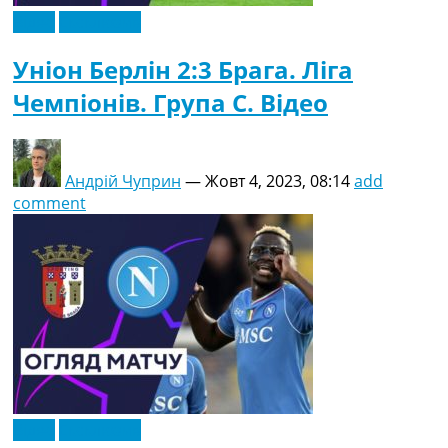
Відео
Ексклюзив
Уніон Берлін 2:3 Брага. Ліга
Чемпіонів. Група C. Відео
Андрій Чуприн
—
Жовт 4, 2023, 08:14
add
comment
Відео
Ексклюзив