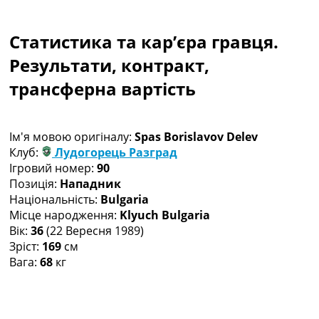
Колективний прогноз
Турніри
Статистика та кар’єра гравця.
Чемпіонат Світу
Україна. Прем’єр-Ліга
Результати, контракт,
Україна. Перша Ліга
трансферна вартість
Ліга Чемпіонів
Англія. Прем’єр-Ліга
Іспанія. Ла Ліга
Ім'я мовою оригіналу:
Spas Borislavov Delev
Ще Турніри >>>
Клуб:
Лудогорець Разград
Таблиці
Ігровий номер:
90
Чемпіонат Світу. Турнирні таблиці
Позиція:
Нападник
Таблиця УПЛ
Національність:
Bulgaria
Перша Ліга
Місце народження:
Klyuch Bulgaria
Таблиця АПЛ
Вік:
36
(22 Вересня 1989)
Таблиця Ла Ліги
Зріст:
169
см
Таблиця Ліги Чемпіонів
Вага:
68
кг
Всі таблиці >>>
Рейтинги
Рейтинг країн УЄФА
Рейтинг клубів УЄФА