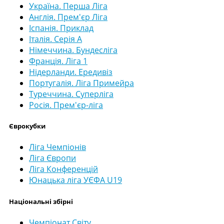
Україна. Перша Ліга
Англія. Прем'єр Ліга
Іспанія. Приклад
Італія. Серія А
Німеччина. Бундесліга
Франція. Ліга 1
Нідерланди. Ередивіз
Португалія. Ліга Примейра
Туреччина. Суперліга
Росія. Прем'єр-ліга
Єврокубки
Ліга Чемпіонів
Ліга Європи
Ліга Конференцій
Юнацька ліга УЄФА U19
Національні збірні
Чемпіонат Світу