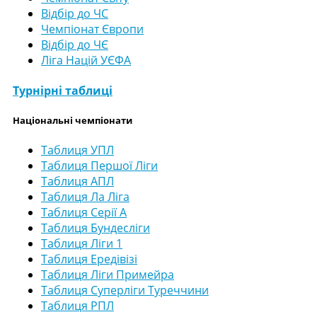
Відбір до ЧС
Чемпіонат Європи
Відбір до ЧЄ
Ліга Націй УЄФА
Турнірні таблиці
Національні чемпіонати
Таблиця УПЛ
Таблиця Першої Ліги
Таблиця АПЛ
Таблиця Ла Ліга
Таблиця Серії А
Таблиця Бундесліги
Таблиця Ліги 1
Таблиця Ередівізі
Таблиця Ліги Примейра
Таблиця Суперліги Туреччини
Таблиця РПЛ