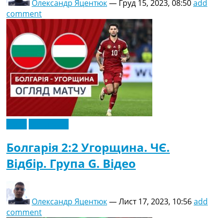
Олександр Яцентюк
—
Груд 15, 2023, 08:50
add
comment
Відео
Ексклюзив
Болгарія 2:2 Угорщина. ЧЄ.
Відбір. Група G. Відео
Олександр Яцентюк
—
Лист 17, 2023, 10:56
add
comment