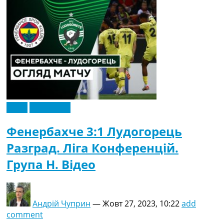
Відео
Ексклюзив
Фенербахче 3:1 Лудогорець
Разград. Ліга Конференцій.
Група H. Відео
Андрій Чуприн
—
Жовт 27, 2023, 10:22
add
comment