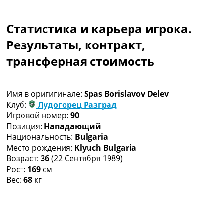
Коллективный прогноз
Турниры
Статистика и карьера игрока.
Чемпионат Мира
Украина. Премьер-Лига
Результаты, контракт,
Украина. Первая Лига
трансферная стоимость
Лига Чемпионов
Англия. Премьер Лига
Испания. Ла Лига
Имя в оригигинале:
Spas Borislavov Delev
Другие Турниры >>>
Клуб:
Лудогорец Разград
Таблицы
Игровой номер:
90
Таблицы групп Чемпионата Мира
Позиция:
Нападающий
Украина. Премьер-Лига
Национальность:
Bulgaria
Украина. Первая Лига
Место рождения:
Klyuch Bulgaria
Лига Чемпионов. Таблицы групп
Возраст:
36
(22 Сентября 1989)
Англия. Премьер-Лига
Рост:
169
см
Испания. Ла Лига
Вес:
68
кг
Все таблицы >>>
Рейтинги
Рейтинг стран УЕФА
Рейтинг клубов УЕФА