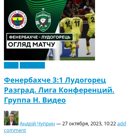
Видео
Эксклюзив
Фенербахче 3:1 Лудогорец
Разград. Лига Конференций.
Группа H. Видео
Андрій Чуприн
—
27 октября, 2023, 10:22
add
comment