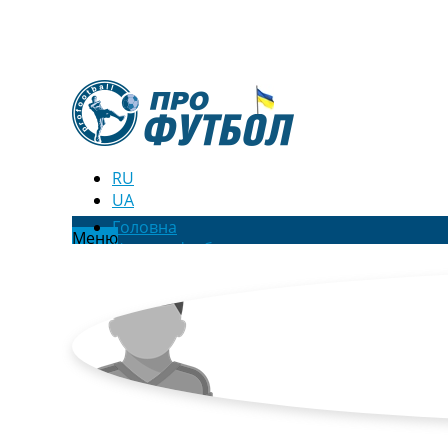
RU
UA
Головна
Меню
Новини футболу
Відео
Новини футболу України
Футбольні трансфери
Останні коментарі
Конкурс прогнозів
Логін
Рейтінги
Правила
Колективний прогноз