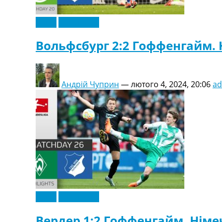
Відео
Ексклюзив
Вольфсбург 2:2 Гоффенгайм. Н
Андрій Чуприн
—
лютого 4, 2024, 20:06
a
Відео
Ексклюзив
Вердер 1:2 Гоффенгайм. Німеч