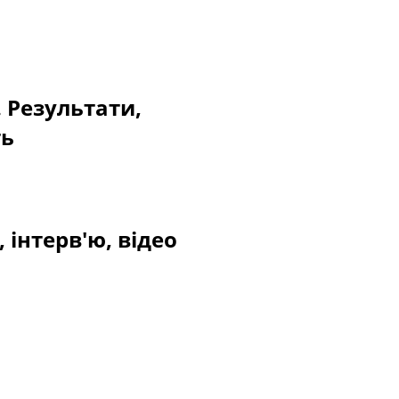
. Результати,
ть
 інтерв'ю, відео