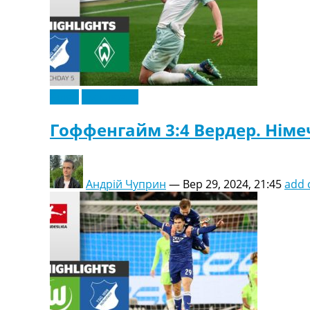
Відео
Ексклюзив
Гоффенгайм 3:4 Вердер. Німеч
Андрій Чуприн
—
Вер 29, 2024, 21:45
add