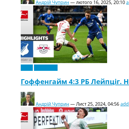
Андрій Чуприн
—
лютого 16, 2025, 20:10
a
Відео
Ексклюзив
Гоффенгайм 4:3 РБ Лейпціг. Н
Андрій Чуприн
—
Лист 25, 2024, 04:56
add