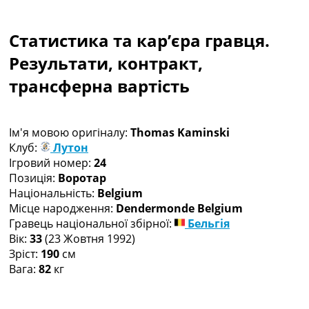
Колективний прогноз
Турніри
Статистика та кар’єра гравця.
Чемпіонат Світу
Україна. Прем’єр-Ліга
Результати, контракт,
Україна. Перша Ліга
трансферна вартість
Ліга Чемпіонів
Англія. Прем’єр-Ліга
Іспанія. Ла Ліга
Ім'я мовою оригіналу:
Thomas Kaminski
Ще Турніри >>>
Клуб:
Лутон
Таблиці
Ігровий номер:
24
Чемпіонат Світу. Турнирні таблиці
Позиція:
Воротар
Таблиця УПЛ
Національність:
Belgium
Перша Ліга
Місце народження:
Dendermonde Belgium
Таблиця АПЛ
Гравець національної збірної:
Бельгія
Таблиця Ла Ліги
Вік:
33
(23 Жовтня 1992)
Таблиця Ліги Чемпіонів
Зріст:
190
см
Всі таблиці >>>
Вага:
82
кг
Рейтинги
Рейтинг країн УЄФА
Рейтинг клубів УЄФА