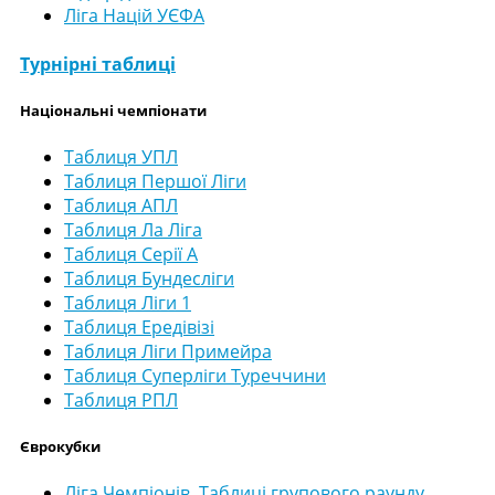
Ліга Націй УЄФА
Турнірні таблиці
Національні чемпіонати
Таблиця УПЛ
Таблиця Першої Ліги
Таблиця АПЛ
Таблиця Ла Ліга
Таблиця Серії А
Таблиця Бундесліги
Таблиця Ліги 1
Таблиця Ередівізі
Таблиця Ліги Примейра
Таблиця Суперліги Туреччини
Таблиця РПЛ
Єврокубки
Ліга Чемпіонів. Таблиці групового раунду