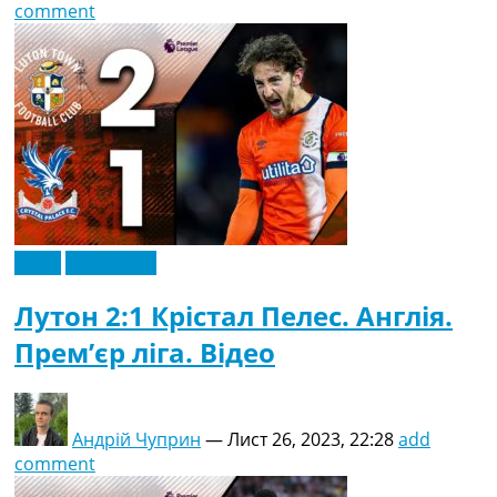
comment
Відео
Ексклюзив
Лутон 2:1 Крістал Пелес. Англія.
Прем’єр ліга. Відео
Андрій Чуприн
—
Лист 26, 2023, 22:28
add
comment