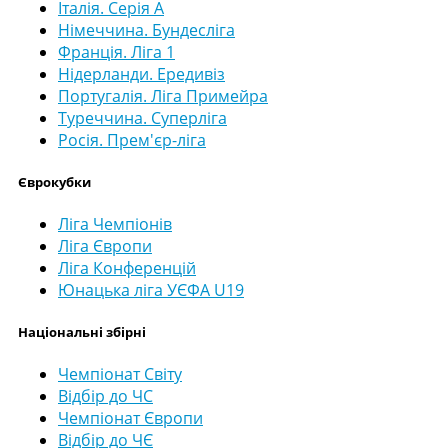
Італія. Серія А
Німеччина. Бундесліга
Франція. Ліга 1
Нідерланди. Ередивіз
Португалія. Ліга Примейра
Туреччина. Суперліга
Росія. Прем'єр-ліга
Єврокубки
Ліга Чемпіонів
Ліга Європи
Ліга Конференцій
Юнацька ліга УЄФА U19
Національні збірні
Чемпіонат Світу
Відбір до ЧС
Чемпіонат Європи
Відбір до ЧЄ