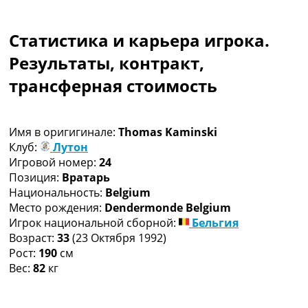
Коллективный прогноз
Турниры
Статистика и карьера игрока.
Чемпионат Мира
Украина. Премьер-Лига
Результаты, контракт,
Украина. Первая Лига
трансферная стоимость
Лига Чемпионов
Англия. Премьер Лига
Испания. Ла Лига
Имя в оригигинале:
Thomas Kaminski
Другие Турниры >>>
Клуб:
Лутон
Таблицы
Игровой номер:
24
Таблицы групп Чемпионата Мира
Позиция:
Вратарь
Украина. Премьер-Лига
Национальность:
Belgium
Украина. Первая Лига
Место рождения:
Dendermonde Belgium
Лига Чемпионов. Таблицы групп
Игрок национальной сборной:
Бельгия
Англия. Премьер-Лига
Возраст:
33
(23 Октября 1992)
Испания. Ла Лига
Рост:
190
см
Все таблицы >>>
Вес:
82
кг
Рейтинги
Рейтинг стран УЕФА
Рейтинг клубов УЕФА