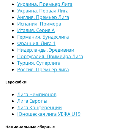
Украина. Премьер Лига
Украина. Первая Лига
Англия. Премьер Лига
Испания. Примера
Италия. Серия А
Германия. Бундеслига
Франция. Лига 1
Нидерланды. Эредивизи
Португалия. Примейра Лига
Турция. Суперлига
Россия. Премьер-лига
Еврокубки
Лига Чемпионов
Лига Европы
Лига Конференций
Юношеская лига УЕФА U19
Национальные сборные