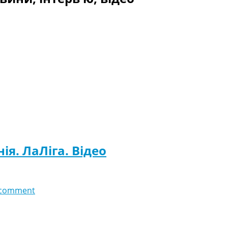
ія. ЛаЛіга. Відео
 comment