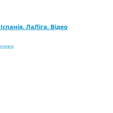
спанія. ЛаЛіга. Відео
omment