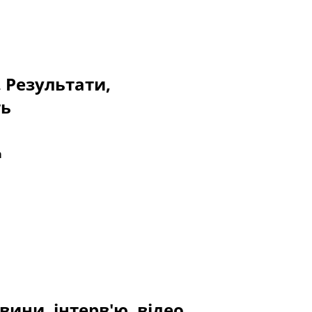
. Результати,
ть
a
вини, інтерв'ю, відео