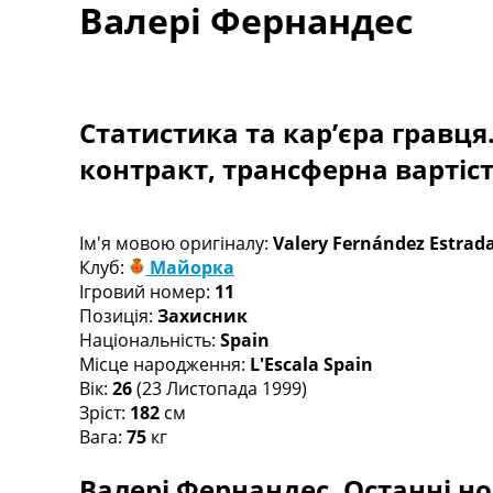
Валері Фернандес
Турніри
Чемпіонат Світу
Україна. Прем’єр-Ліга
Україна. Перша Ліга
Ліга Чемпіонів
Статистика та кар’єра гравця
Англія. Прем’єр-Ліга
контракт, трансферна вартіс
Іспанія. Ла Ліга
Ще Турніри >>>
Таблиці
Чемпіонат Світу. Турнирні таблиці
Ім'я мовою оригіналу:
Valery Fernández Estrad
Таблиця УПЛ
Клуб:
Майорка
Перша Ліга
Ігровий номер:
11
Таблиця АПЛ
Позиція:
Захисник
Таблиця Ла Ліги
Національність:
Spain
Таблиця Ліги Чемпіонів
Місце народження:
L'Escala Spain
Всі таблиці >>>
Вік:
26
(23 Листопада 1999)
Рейтинги
Зріст:
182
см
Рейтинг країн УЄФА
Вага:
75
кг
Рейтинг клубів УЄФА
Валері Фернандес. Останні но
Рейтинг ФІФА