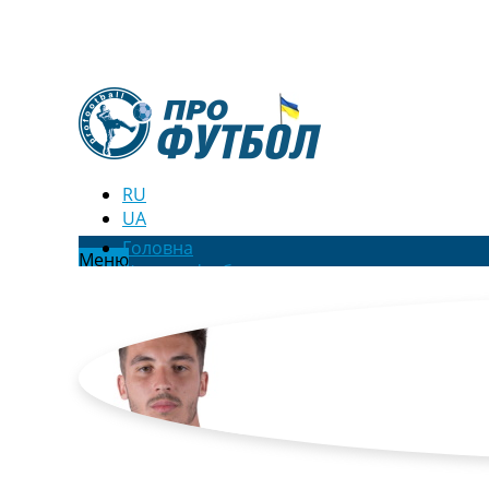
RU
UA
Головна
Меню
Новини футболу
Відео
Новини футболу України
Футбольні трансфери
Останні коментарі
Конкурс прогнозів
Логін
Рейтінги
Правила
Колективний прогноз