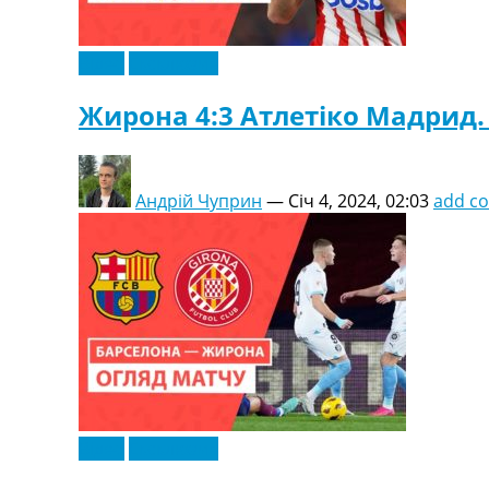
Відео
Ексклюзив
Жирона 4:3 Атлетіко Мадрид. І
Андрій Чуприн
—
Січ 4, 2024, 02:03
add c
Відео
Ексклюзив