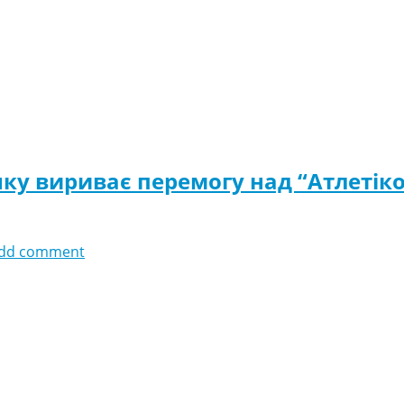
ку вириває перемогу над “Атлетіко
dd comment