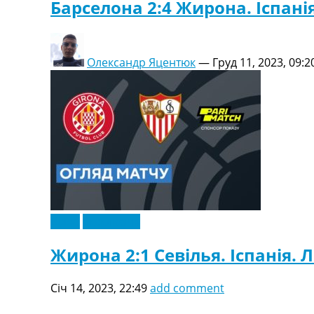
Барселона 2:4 Жирона. Іспанія
Олександр Яцентюк
—
Груд 11, 2023, 09:2
Відео
Ексклюзив
Жирона 2:1 Севілья. Іспанія. Л
Січ 14, 2023, 22:49
add comment