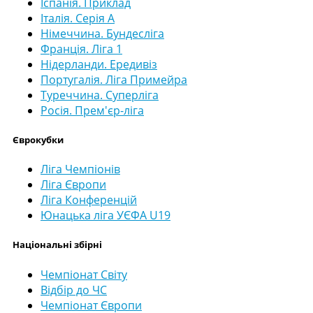
Іспанія. Приклад
Італія. Серія А
Німеччина. Бундесліга
Франція. Ліга 1
Нідерланди. Ередивіз
Португалія. Ліга Примейра
Туреччина. Суперліга
Росія. Прем'єр-ліга
Єврокубки
Ліга Чемпіонів
Ліга Європи
Ліга Конференцій
Юнацька ліга УЄФА U19
Національні збірні
Чемпіонат Світу
Відбір до ЧС
Чемпіонат Європи