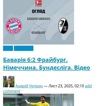
Відео
Ексклюзив
Баварія 6:2 Фрайбург.
Німеччина. Бундесліга. Відео
Андрій Чуприн
—
Лист 23, 2025, 02:10
add
comment