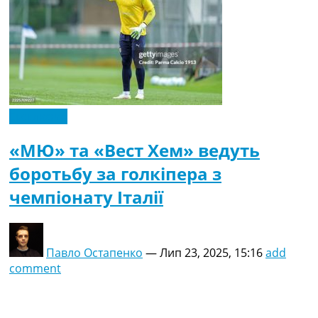
Ексклюзив
«МЮ» та «Вест Хем» ведуть
боротьбу за голкіпера з
чемпіонату Італії
Павло Остапенко
—
Лип 23, 2025, 15:16
add
comment