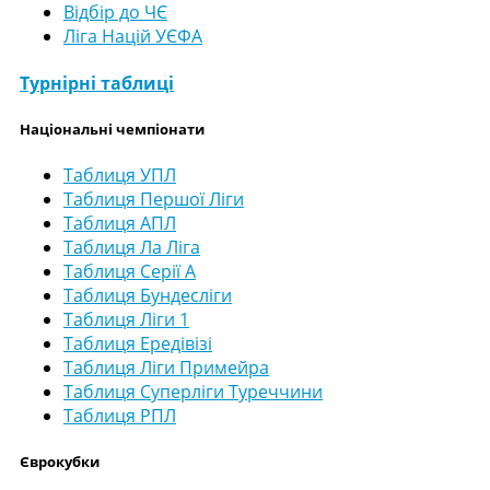
Відбір до ЧЄ
Ліга Націй УЄФА
Турнірні таблиці
Національні чемпіонати
Таблиця УПЛ
Таблиця Першої Ліги
Таблиця АПЛ
Таблиця Ла Ліга
Таблиця Серії А
Таблиця Бундесліги
Таблиця Ліги 1
Таблиця Ередівізі
Таблиця Ліги Примейра
Таблиця Суперліги Туреччини
Таблиця РПЛ
Єврокубки