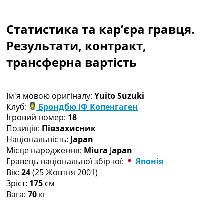
Колективний прогноз
Турніри
Статистика та кар’єра гравця.
Чемпіонат Світу
Україна. Прем’єр-Ліга
Результати, контракт,
Україна. Перша Ліга
трансферна вартість
Ліга Чемпіонів
Англія. Прем’єр-Ліга
Іспанія. Ла Ліга
Ім'я мовою оригіналу:
Yuito Suzuki
Ще Турніри >>>
Клуб:
Брондбю ІФ Копенгаген
Таблиці
Ігровий номер:
18
Чемпіонат Світу. Турнирні таблиці
Позиція:
Півзахисник
Таблиця УПЛ
Національність:
Japan
Перша Ліга
Місце народження:
Miura Japan
Таблиця АПЛ
Гравець національної збірної:
Японія
Таблиця Ла Ліги
Вік:
24
(25 Жовтня 2001)
Таблиця Ліги Чемпіонів
Зріст:
175
см
Всі таблиці >>>
Вага:
70
кг
Рейтинги
Рейтинг країн УЄФА
Рейтинг клубів УЄФА