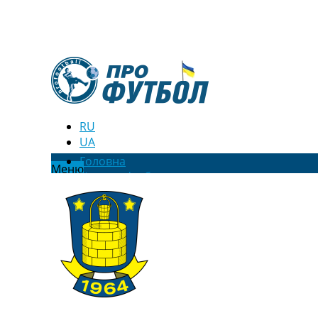
RU
UA
Головна
Меню
Новини футболу
Відео
Новини футболу України
Футбольні трансфери
Останні коментарі
Конкурс прогнозів
Логін
Рейтінги
Правила
Колективний прогноз