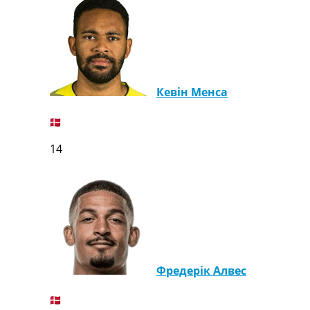
Кевін Менса
14
Фредерік Алвес