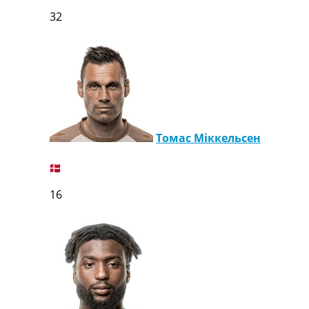
32
Томас Міккельсен
16