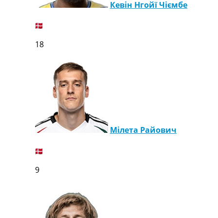
Кевін Нгойї Чіємбе
18
Мілета Райович
9