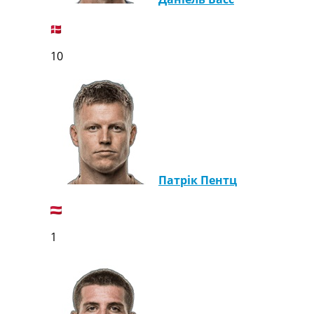
Телепрограма
RU
UA
10
Categories
Головна
Новини футболу
Відео
Новини футболу України
Футбольні трансфери
Патрік Пентц
Останні коментарі
Конкурс прогнозів
Логін
Рейтінги
1
Правила
Колективний прогноз
Турніри
Чемпіонат Світу
Україна. Прем’єр-Ліга