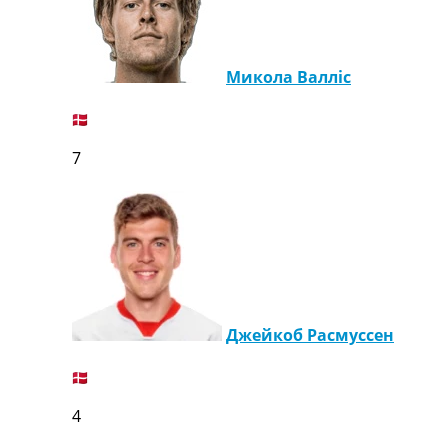
Микола Валліс
7
Джейкоб Расмуссен
4