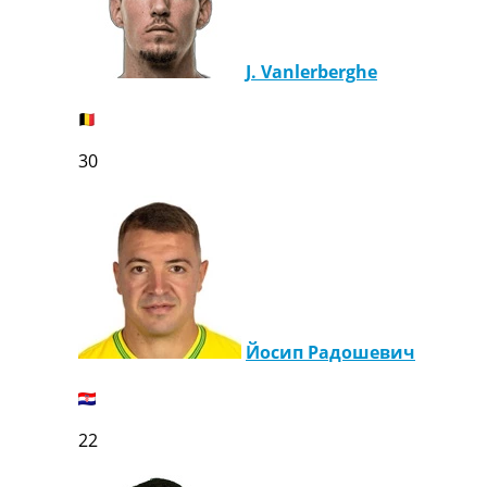
Україна. Перша Ліга
Ліга Чемпіонів
Англія. Прем’єр-Ліга
J. Vanlerberghe
Іспанія. Ла Ліга
Ще Турніри >>>
Таблиці
30
Чемпіонат Світу. Турнирні таблиці
Таблиця УПЛ
Перша Ліга
Таблиця АПЛ
Таблиця Ла Ліги
Таблиця Ліги Чемпіонів
Всі таблиці >>>
Рейтинги
Йосип Радошевич
Рейтинг країн УЄФА
Рейтинг клубів УЄФА
Рейтинг ФІФА
Телепрограма
22