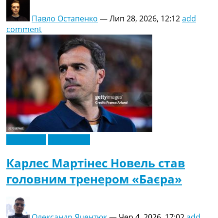
Павло Остапенко
—
Лип 28, 2026, 12:12
add
comment
Ексклюзив
Німеччина
Карлес Мартінес Новель став
головним тренером «Баєра»
Олександр Яцентюк
—
Чер 4, 2026, 17:02
add