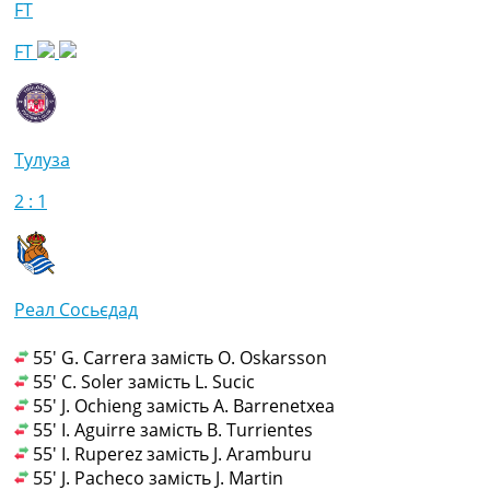
FT
FT
Тулуза
2 : 1
Реал Сосьєдад
55' G. Carrera замість O. Oskarsson
55' C. Soler замість L. Sucic
55' J. Ochieng замість A. Barrenetxea
55' I. Aguirre замість B. Turrientes
55' I. Ruperez замість J. Aramburu
55' J. Pacheco замість J. Martin