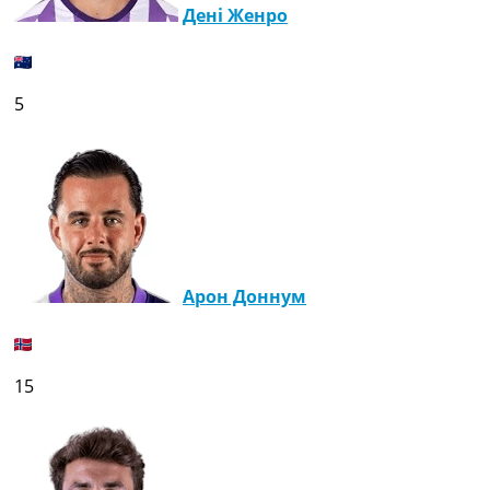
Дені Женро
5
Арон Доннум
15