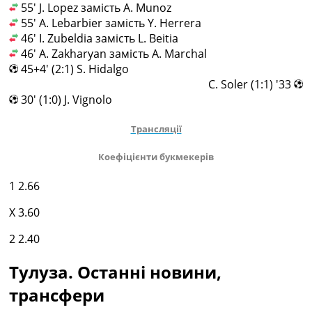
55' J. Lopez замість A. Munoz
55' A. Lebarbier замість Y. Herrera
46' I. Zubeldia замість L. Beitia
46' A. Zakharyan замість A. Marchal
45+4' (2:1) S. Hidalgo
33' (1:1) C. Soler
30' (1:0) J. Vignolo
Трансляції
Коефіцієнти букмекерів
1
2.66
X
3.60
2
2.40
Тулуза. Останні новини,
трансфери