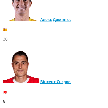
Алекс Домінгес
30
Вінсент Сьєрро
8