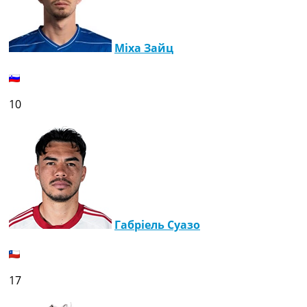
Україна. Прем’єр-Ліга
Україна. Перша Ліга
Ліга Чемпіонів
Міха Зайц
Англія. Прем’єр-Ліга
Іспанія. Ла Ліга
Ще Турніри >>>
Таблиці
10
Чемпіонат Світу. Турнирні таблиці
Таблиця УПЛ
Перша Ліга
Таблиця АПЛ
Таблиця Ла Ліги
Таблиця Ліги Чемпіонів
Всі таблиці >>>
Рейтинги
Габріель Суазо
Рейтинг країн УЄФА
Рейтинг клубів УЄФА
Рейтинг ФІФА
17
Телепрограма