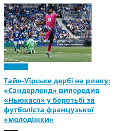
Ексклюзив
Тайн-Уїрське дербі на ринку:
«Сандерленд» випередив
«Ньюкасл» у боротьбі за
футболіста французької
«молодіжки»