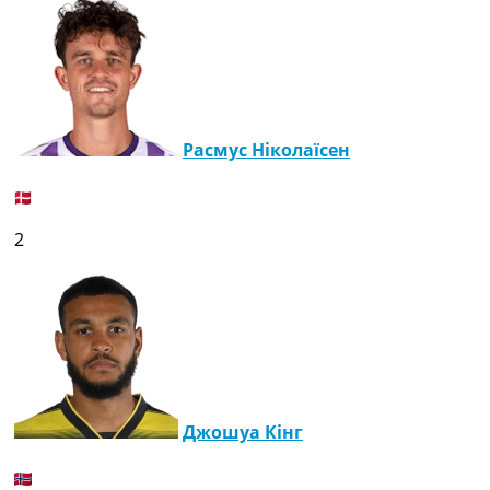
Расмус Ніколаїсен
2
Джошуа Кінг