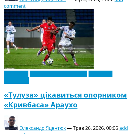
comment
Ексклюзив
Новини футболу України
Футбольні
трансфери
«Тулуза» цікавиться опорником
«Кривбаса» Араухо
Олександр Яцентюк
—
Трав 26, 2026, 00:05
add