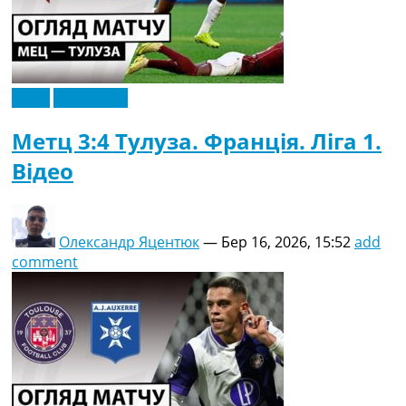
Відео
Ексклюзив
Метц 3:4 Тулуза. Франція. Ліга 1.
Відео
Олександр Яцентюк
—
Бер 16, 2026, 15:52
add
comment