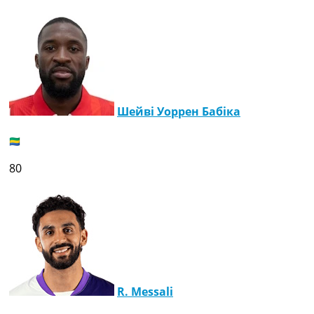
Шейві Уоррен Бабіка
80
R. Messali