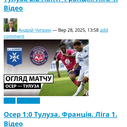
Відео
Андрій Чуприн
—
Вер 28, 2025, 13:58
add
comment
Відео
Ексклюзив
Осер 1:0 Тулуза. Франція. Ліга 1.
Відео