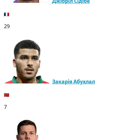
Джібріл Сідібе
Рейтинг ФІФА
Телепрограма
RU
29
UA
Categories
Головна
Новини футболу
Відео
Новини футболу України
Закарія Абухлал
Футбольні трансфери
Останні коментарі
Конкурс прогнозів
Логін
7
Рейтінги
Правила
Колективний прогноз
Турніри
Чемпіонат Світу