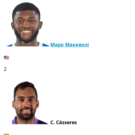
Марк Маккензі
2
C. Cásseres