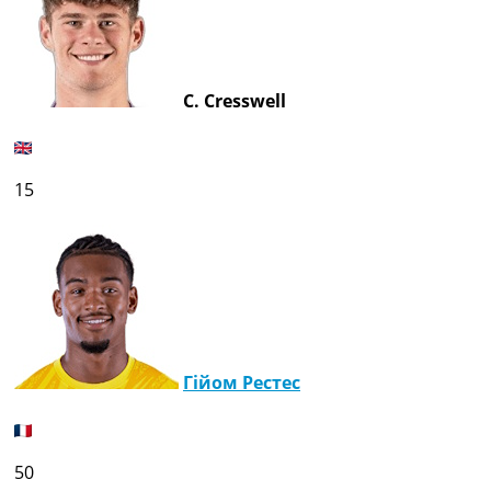
C. Cresswell
15
Гійом Рестес
50