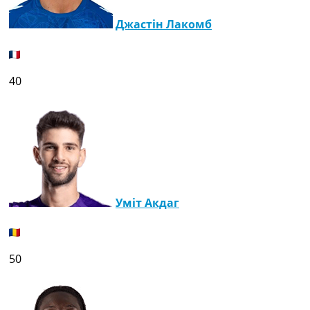
Джастін Лакомб
40
Уміт Акдаг
50