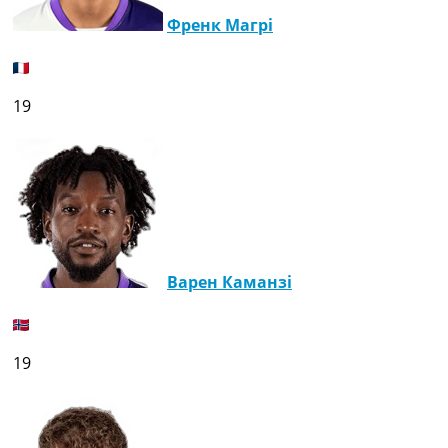
Френк Магрі
19
Варен Каманзі
19