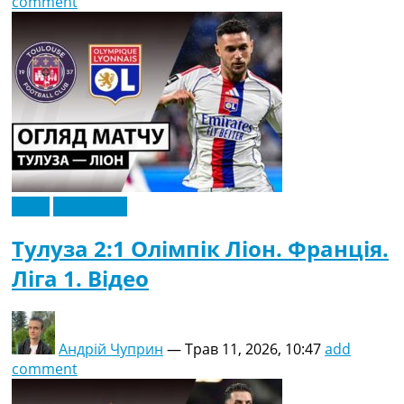
comment
Відео
Ексклюзив
Тулуза 2:1 Олімпік Ліон. Франція.
Ліга 1. Відео
Андрій Чуприн
—
Трав 11, 2026, 10:47
add
comment