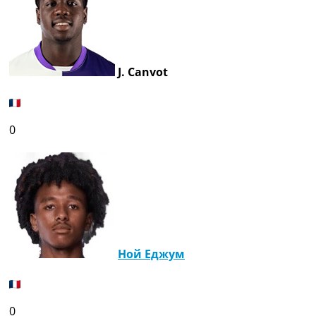
J. Canvot
0
Ной Еджум
0