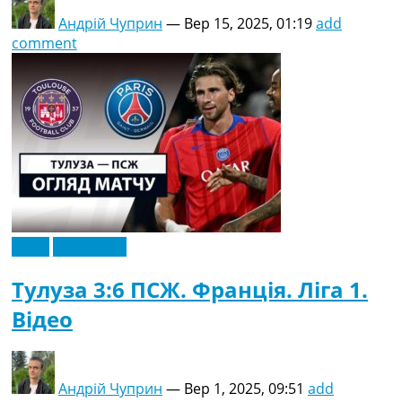
Андрій Чуприн
—
Вер 15, 2025, 01:19
add
comment
Відео
Ексклюзив
Тулуза 3:6 ПСЖ. Франція. Ліга 1.
Відео
Андрій Чуприн
—
Вер 1, 2025, 09:51
add