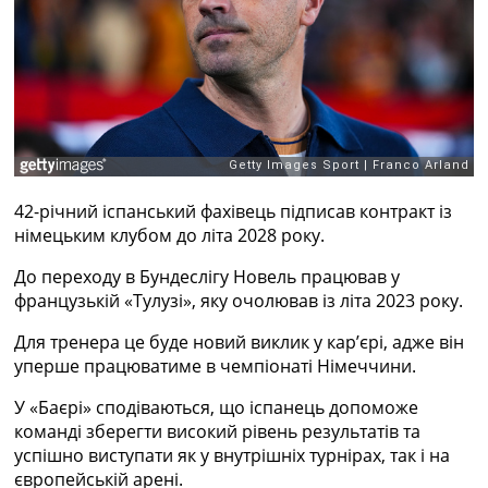
Рейтинг ФІФА
Телепрограма
RU
UA
Categories
Головна
42-річний іспанський фахівець підписав контракт із
Новини футболу
німецьким клубом до літа 2028 року.
Відео
Новини футболу України
До переходу в Бундеслігу Новель працював у
Футбольні трансфери
французькій «Тулузі», яку очолював із літа 2023 року.
Останні коментарі
Конкурс прогнозів
Для тренера це буде новий виклик у кар’єрі, адже він
Логін
уперше працюватиме в чемпіонаті Німеччини.
Рейтінги
У «Баєрі» сподіваються, що іспанець допоможе
Правила
команді зберегти високий рівень результатів та
Колективний прогноз
успішно виступати як у внутрішніх турнірах, так і на
Турніри
європейській арені.
Чемпіонат Світу