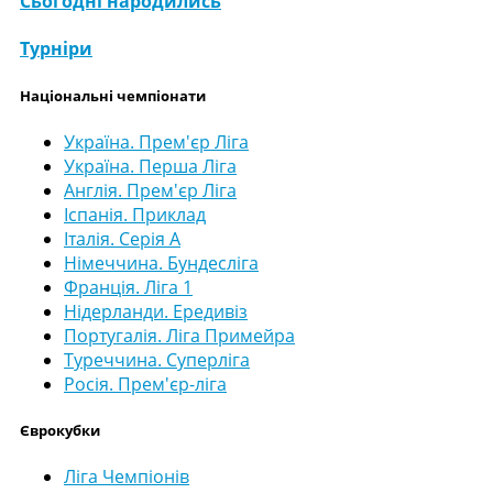
Сьогодні народились
Турніри
Національні чемпіонати
Україна. Прем'єр Ліга
Україна. Перша Ліга
Англія. Прем'єр Ліга
Іспанія. Приклад
Італія. Серія А
Німеччина. Бундесліга
Франція. Ліга 1
Нідерланди. Ередивіз
Португалія. Ліга Примейра
Туреччина. Суперліга
Росія. Прем'єр-ліга
Єврокубки
Ліга Чемпіонів