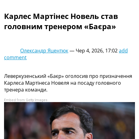
Колективний прогноз
Турніри
Карлес Мартінес Новель став
Чемпіонат Світу
головним тренером «Баєра»
Україна. Прем’єр-Ліга
Україна. Перша Ліга
Ліга Чемпіонів
Англія. Прем’єр-Ліга
Олександр Яцентюк
—
Чер 4, 2026, 17:02
add
Іспанія. Ла Ліга
comment
Ще Турніри >>>
Таблиці
Чемпіонат Світу. Турнирні таблиці
Леверкузенський «Баєр» оголосив про призначення
Таблиця УПЛ
Карлеса Мартінеса Новеля на посаду головного
Перша Ліга
тренера команди.
Таблиця АПЛ
Embed from Getty Images
Таблиця Ла Ліги
Таблиця Ліги Чемпіонів
Всі таблиці >>>
Рейтинги
Рейтинг країн УЄФА
Рейтинг клубів УЄФА