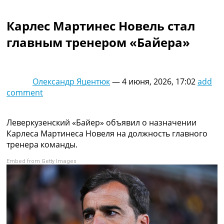
Коллективный прогноз
Турниры
Карлес Мартинес Новель стал
Чемпионат Мира
главным тренером «Байера»
Украина. Премьер-Лига
Украина. Первая Лига
Лига Чемпионов
Англия. Премьер Лига
Олександр Яцентюк
—
4 июня, 2026, 17:02
add
Испания. Ла Лига
comment
Другие Турниры >>>
Таблицы
Таблицы групп Чемпионата Мира
Леверкузенский «Байер» объявил о назначении
Украина. Премьер-Лига
Карлеса Мартинеса Новеля на должность главного
Украина. Первая Лига
тренера команды.
Лига Чемпионов. Таблицы групп
Embed from Getty Images
Англия. Премьер-Лига
Испания. Ла Лига
Все таблицы >>>
Рейтинги
Рейтинг стран УЕФА
Рейтинг клубов УЕФА