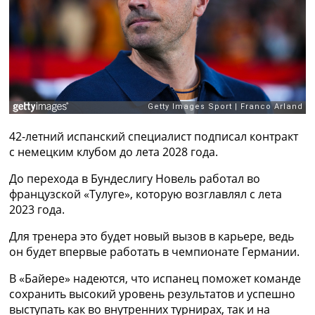
Рейтинг ФИФА
ТВ программа
RU
UA
Categories
Главная
42-летний испанский специалист подписал контракт
Новости футбола
с немецким клубом до лета 2028 года.
Видео
Трансферы
До перехода в Бундеслигу Новель работал во
Новости футбола Украины
французской «Тулуге», которую возглавлял с лета
Последние комментарии
2023 года.
Конкурс прогнозов
Логин
Для тренера это будет новый вызов в карьере, ведь
Рейтинги
он будет впервые работать в чемпионате Германии.
Правила
В «Байере» надеются, что испанец поможет команде
Коллективный прогноз
сохранить высокий уровень результатов и успешно
Турниры
выступать как во внутренних турнирах, так и на
Чемпионат Мира