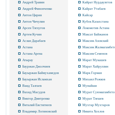
Андрей Травин
Кайрат Нурдаулетов
Андрей Финонченко
Кайрат Утабаев
Антон Цирин
Кайсар
Антон Чичулин
Кубок Казахстана
Арсен Тлехугов
Локомотив Астана
Артем Кучин
Максат Байжанов
Аслан Дарабаев
Максим Азовский
Астана
Максим Жалмагамбет
Астана Арена
Максим Семенов
Атырау
Марат Мукашев
Бауржан Джолчиев
Марат Хайруллин
Бауыржан Баймухамедов
Марк Горман
Бауыржан Исламхан
Михаил Рожков
Ваид Талгаев
Мунайши
Вахид Масудов
Мурат Суюмагамбето
Виктор Дмитренко
Мурат Тлешев
Виталий Евстигнеев
Мухтар Мухтаров
Владимир Логиновский
Никита Хохлов