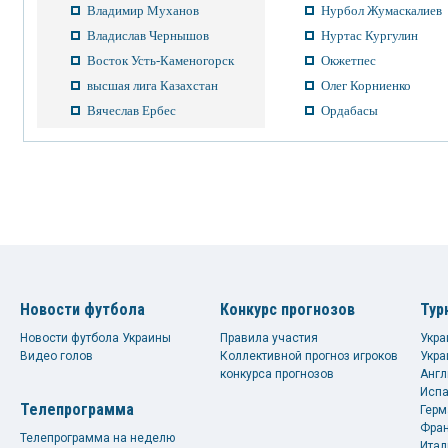
Владимир Муханов
Нурбол Жумаскалиев
Владислав Чернышов
Нуртас Кургулин
Восток Усть-Каменогорск
Окжетпес
высшая лига Казахстан
Олег Корниенко
Вячеслав Ербес
Ордабасы
Новости футбола
Конкурс прогнозов
Тур
Новости футбола Украины
Правила участия
Укра
Видео голов
Коллективной прогноз игроков
Укра
конкурса прогнозов
Англ
Испа
Телепрограмма
Герм
Фран
Телепрограмма на неделю
Итал