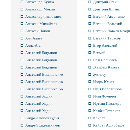
Александр Кучма
Дмитрий Огай
Александр Мокин
Дмитрий Шомко
Александр Фамильцев
Евгений Аверченко
Алексей Михайлюк
Евгений Бельский
Алексей Попов
Евгений Ловчев-млад
Али Алиев
Евгений Тарасов
Алма-Ата
Егор Азовский
Анатолий Богданов
Елимай
Анатолий Богданов
Ерзат Кенбаев
Анатолий Богданов
Жамбыл Кукеев
Анатолий Вишниченко
Жетысу
Анатолий Вишниченко
Игорь Юрин
Анатолий Вишниченко
Илья Воротников
Анатолий Ходин
Илья Фомичев
Анатолий Ходин
Иртыш Павлодар
Анатолий Ходин
Казбек Гетериев
Андрей Попов судья
Кайрат
Андрей Сидельников
Кайрат Аширбеков