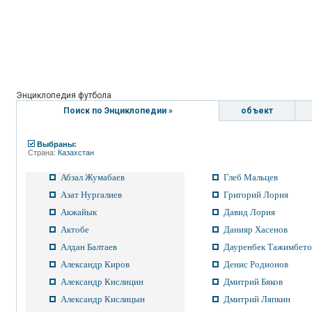
Энциклопедия футбола
Поиск по Энциклопедии »
объект
Выбраны:
Страна:
Казахстан
Абзал Жумабаев
Глеб Мальцев
Азат Нургалиев
Григорий Лория
Акжайык
Давид Лория
Актобе
Данияр Хасенов
Алдан Балтаев
Дауренбек Тажимбето
Александр Киров
Денис Родионов
Александр Кислицин
Дмитрий Бяков
Александр Кислицын
Дмитрий Ляпкин