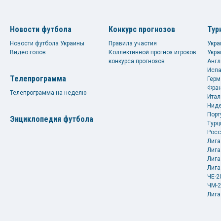
Новости футбола
Конкурс прогнозов
Тур
Новости футбола Украины
Правила участия
Укра
Видео голов
Коллективной прогноз игроков
Укра
конкурса прогнозов
Англ
Испа
Телепрограмма
Герм
Фран
Телепрограмма на неделю
Итал
Ниде
Порт
Энциклопедия футбола
Турц
Росс
Лига
Лига
Лига
Лига
ЧЕ-2
ЧМ-2
Лига