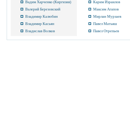
Вадим Харченко (Киргизия)
Карим Израилов
Валерий Березовский
Максим Агапов
Владимир Калюбин
Мирлан Мурзаев
Владимир Касьян
Павел Матьяш
Владислав Волков
Павел Отрепьев