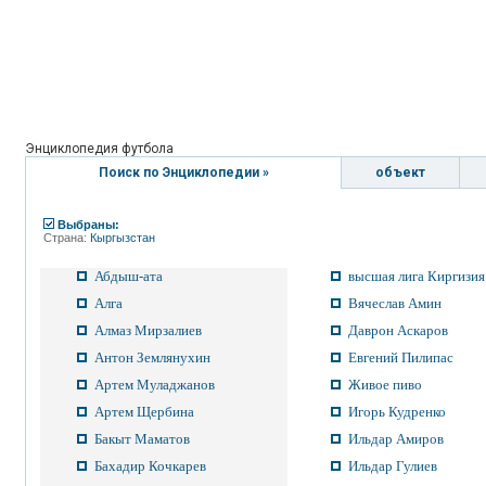
Энциклопедия футбола
Поиск по Энциклопедии »
объект
Выбраны:
Страна:
Кыргызстан
Абдыш-ата
высшая лига Киргизия
Алга
Вячеслав Амин
Алмаз Мирзалиев
Даврон Аскаров
Антон Землянухин
Евгений Пилипас
Артем Муладжанов
Живое пиво
Артем Щербина
Игорь Кудренко
Бакыт Маматов
Ильдар Амиров
Бахадир Кочкарев
Ильдар Гулиев