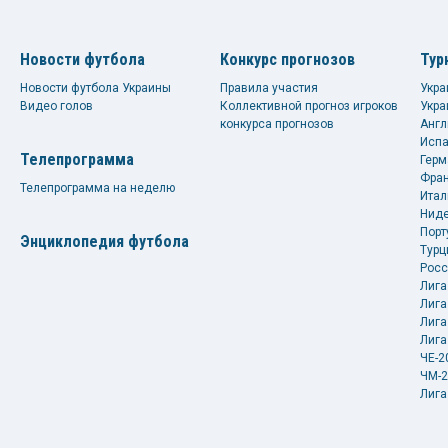
Новости футбола
Конкурс прогнозов
Тур
Новости футбола Украины
Правила участия
Укра
Видео голов
Коллективной прогноз игроков
Укра
конкурса прогнозов
Англ
Испа
Телепрограмма
Герм
Фран
Телепрограмма на неделю
Итал
Ниде
Порт
Энциклопедия футбола
Турц
Росс
Лига
Лига
Лига
Лига
ЧЕ-2
ЧМ-2
Лига