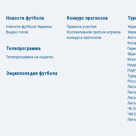
Новости футбола
Конкурс прогнозов
Тур
Новости футбола Украины
Правила участия
Укра
Видео голов
Коллективной прогноз игроков
Укра
конкурса прогнозов
Англ
Испа
Телепрограмма
Герм
Фран
Телепрограмма на неделю
Итал
Ниде
Порт
Энциклопедия футбола
Турц
Росс
Лига
Лига
Лига
Лига
ЧЕ-2
ЧМ-2
Лига