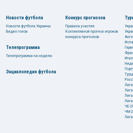
Новости футбола
Конкурс прогнозов
Тур
Новости футбола Украины
Правила участия
Укра
Видео голов
Коллективной прогноз игроков
Укра
конкурса прогнозов
Англ
Испа
Телепрограмма
Герм
Фран
Телепрограмма на неделю
Итал
Ниде
Порт
Энциклопедия футбола
Турц
Росс
Лига
Лига
Лига
Лига
ЧЕ-2
ЧМ-2
Лига