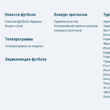
Новости футбола
Конкурс прогнозов
Тур
Новости футбола Украины
Правила участия
Укра
Видео голов
Коллективной прогноз игроков
Укра
конкурса прогнозов
Англ
Испа
Телепрограмма
Герм
Фран
Телепрограмма на неделю
Итал
Ниде
Порт
Энциклопедия футбола
Турц
Росс
Лига
Лига
Лига
Лига
ЧЕ-2
ЧМ-2
Лига