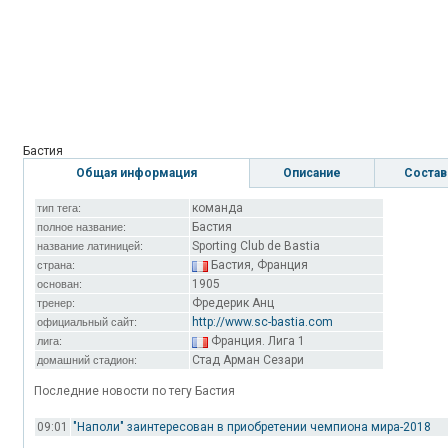
Бастия
Общая информация
Описание
Состав
команда
тип тега:
Бастия
полное название:
Sporting Club de Bastia
название латиницей:
Бастия, Франция
страна:
1905
основан:
Фредерик Анц
тренер:
http://www.sc-bastia.com
официальный сайт:
Франция. Лига 1
лига:
Стад Арман Сезари
домашний стадион:
Последние новости по тегу Бастия
09:01
"Наполи" заинтересован в приобретении чемпиона мира-2018