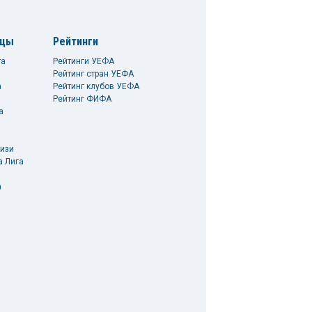
ицы
Рейтинги
га
Рейтинги УЕФА
а
Рейтинг стран УЕФА
а
Рейтинг клубов УЕФА
Рейтинг ФИФА
а
изи
а Лига
а