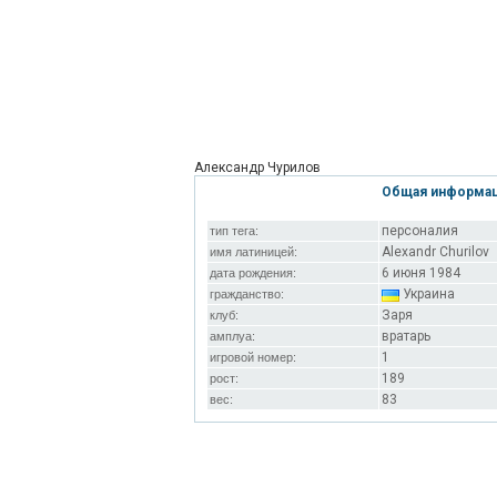
Александр Чурилов
Общая информа
персоналия
тип тега:
Alexandr Churilov
имя латиницей:
6 июня 1984
дата рождения:
Украина
гражданство:
Заря
клуб:
вратарь
амплуа:
1
игровой номер:
189
рост:
83
вес: