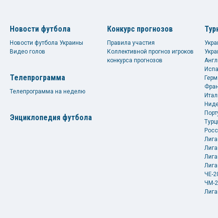
Новости футбола
Конкурс прогнозов
Тур
Новости футбола Украины
Правила участия
Укра
Видео голов
Коллективной прогноз игроков
Укра
конкурса прогнозов
Англ
Испа
Телепрограмма
Герм
Фран
Телепрограмма на неделю
Итал
Ниде
Порт
Энциклопедия футбола
Турц
Росс
Лига
Лига
Лига
Лига
ЧЕ-2
ЧМ-2
Лига