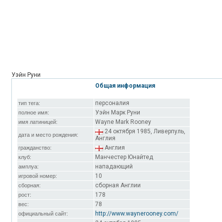
Уэйн Руни
Общая информация
персоналия
тип тега:
Уэйн Марк Руни
полное имя:
Wayne Mark Rooney
имя латиницей:
24 октября 1985, Ливерпуль,
дата и место рождения:
Англия
Англия
гражданство:
Манчестер Юнайтед
клуб:
нападающий
амплуа:
10
игровой номер:
сборная Англии
сборная:
178
рост:
78
вес:
http://www.waynerooney.com/
официальный сайт: