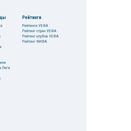
ицы
Рейтинги
га
Рейтинги УЕФА
а
Рейтинг стран УЕФА
а
Рейтинг клубов УЕФА
Рейтинг ФИФА
а
изи
а Лига
а