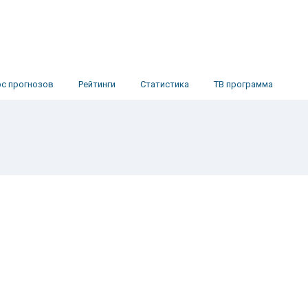
рс прогнозов
Рейтинги
Статистика
ТВ программа