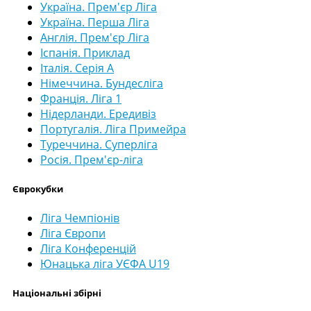
Україна. Прем'єр Ліга
Україна. Перша Ліга
Англія. Прем'єр Ліга
Іспанія. Приклад
Італія. Серія А
Німеччина. Бундесліга
Франція. Ліга 1
Нідерланди. Ередивіз
Португалія. Ліга Примейра
Туреччина. Суперліга
Росія. Прем'єр-ліга
Єврокубки
Ліга Чемпіонів
Ліга Європи
Ліга Конференцій
Юнацька ліга УЄФА U19
Національні збірні