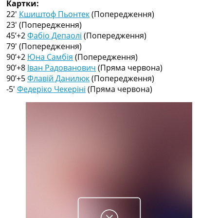
Картки:
Рейтинг ФІФА
22′
Кшиштоф Пьонтек
(Попередження)
Телепрограма
23′
(Попередження)
RU
45’+2
Фабіо Депаолі
(Попередження)
UA
79′
(Попередження)
90’+2
Юна Самбія
(Попередження)
Categories
90’+8
Іван Радованович
(Пряма червона)
90’+5
Флавій Данилюк
(Попередження)
Головна
-5′
Федеріко Чекеріні
(Пряма червона)
Новини футболу
Відео
Новини футболу України
Футбольні трансфери
Останні коментарі
Конкурс прогнозів
Логін
Рейтінги
Правила
Колективний прогноз
Турніри
Чемпіонат Світу