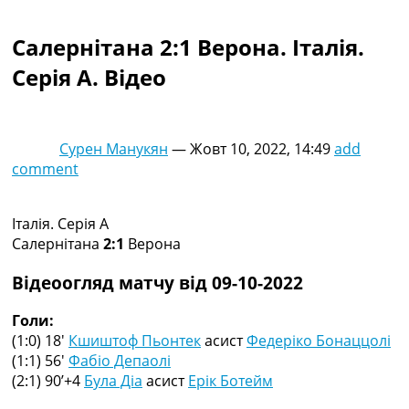
Колективний прогноз
Турніри
Салернітана 2:1 Верона. Італія.
Чемпіонат Світу
Серія A. Відео
Україна. Прем’єр-Ліга
Україна. Перша Ліга
Ліга Чемпіонів
Англія. Прем’єр-Ліга
Сурен Манукян
—
Жовт 10, 2022, 14:49
add
Іспанія. Ла Ліга
comment
Ще Турніри >>>
Таблиці
Чемпіонат Світу. Турнирні таблиці
Італія. Серія A
Таблиця УПЛ
Салернітана
2:1
Верона
Перша Ліга
Таблиця АПЛ
Відеоогляд матчу від 09-10-2022
Таблиця Ла Ліги
Таблиця Ліги Чемпіонів
Голи:
Всі таблиці >>>
(1:0) 18′
Кшиштоф Пьонтек
асист
Федеріко Бонаццолі
Рейтинги
(1:1) 56′
Фабіо Депаолі
Рейтинг країн УЄФА
(2:1) 90’+4
Була Діа
асист
Ерік Ботейм
Рейтинг клубів УЄФА