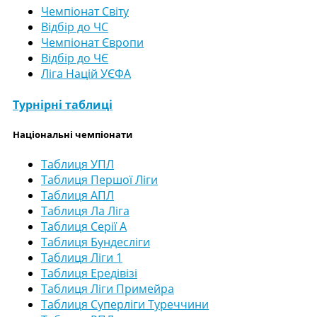
Чемпіонат Світу
Відбір до ЧС
Чемпіонат Європи
Відбір до ЧЄ
Ліга Націй УЄФА
Турнірні таблиці
Національні чемпіонати
Таблиця УПЛ
Таблиця Першої Ліги
Таблиця АПЛ
Таблиця Ла Ліга
Таблиця Серії А
Таблиця Бундесліги
Таблиця Ліги 1
Таблиця Ередівізі
Таблиця Ліги Примейра
Таблиця Суперліги Туреччини