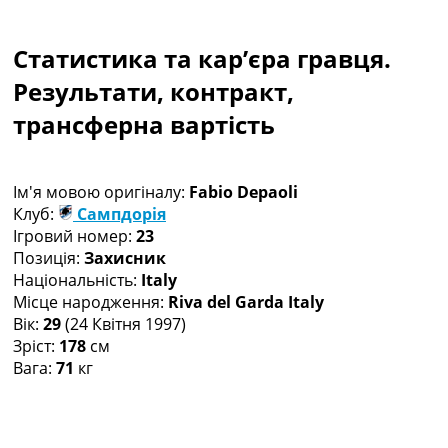
Колективний прогноз
Турніри
Статистика та кар’єра гравця.
Чемпіонат Світу
Україна. Прем’єр-Ліга
Результати, контракт,
Україна. Перша Ліга
трансферна вартість
Ліга Чемпіонів
Англія. Прем’єр-Ліга
Іспанія. Ла Ліга
Ім'я мовою оригіналу:
Fabio Depaoli
Ще Турніри >>>
Клуб:
Сампдорія
Таблиці
Ігровий номер:
23
Чемпіонат Світу. Турнирні таблиці
Позиція:
Захисник
Таблиця УПЛ
Національність:
Italy
Перша Ліга
Місце народження:
Riva del Garda Italy
Таблиця АПЛ
Вік:
29
(24 Квітня 1997)
Таблиця Ла Ліги
Зріст:
178
см
Таблиця Ліги Чемпіонів
Вага:
71
кг
Всі таблиці >>>
Рейтинги
Рейтинг країн УЄФА
Рейтинг клубів УЄФА