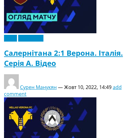
Відео
Ексклюзив
Салернітана 2:1 Верона. Італія.
Серія A. Відео
Сурен Манукян
—
Жовт 10, 2022, 14:49
add
comment