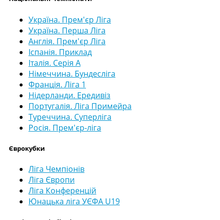
Україна. Прем'єр Ліга
Україна. Перша Ліга
Англія. Прем'єр Ліга
Іспанія. Приклад
Італія. Серія А
Німеччина. Бундесліга
Франція. Ліга 1
Нідерланди. Ередивіз
Португалія. Ліга Примейра
Туреччина. Суперліга
Росія. Прем'єр-ліга
Єврокубки
Ліга Чемпіонів
Ліга Європи
Ліга Конференцій
Юнацька ліга УЄФА U19