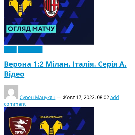
Відео
Ексклюзив
Верона 1:2 Мілан. Італія. Серія A.
Відео
Сурен Манукян
—
Жовт 17, 2022, 08:02
add
comment