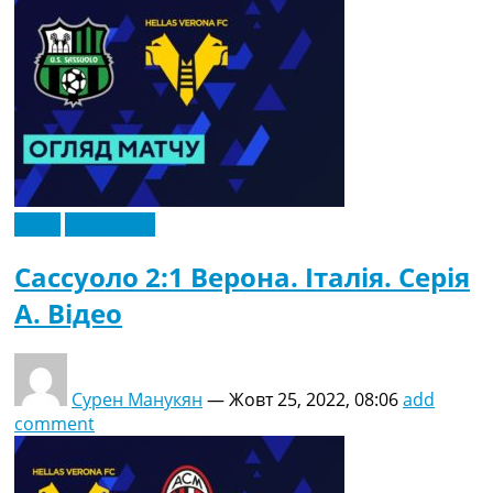
Відео
Ексклюзив
Сассуоло 2:1 Верона. Італія. Серія
A. Відео
Сурен Манукян
—
Жовт 25, 2022, 08:06
add
comment