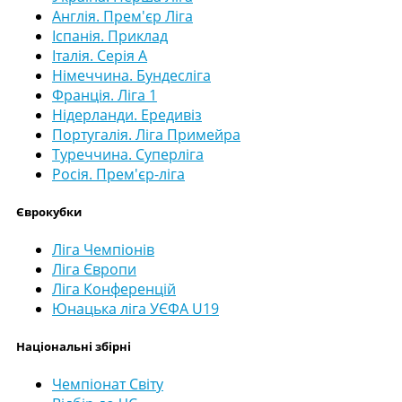
Англія. Прем'єр Ліга
Іспанія. Приклад
Італія. Серія А
Німеччина. Бундесліга
Франція. Ліга 1
Нідерланди. Ередивіз
Португалія. Ліга Примейра
Туреччина. Суперліга
Росія. Прем'єр-ліга
Єврокубки
Ліга Чемпіонів
Ліга Європи
Ліга Конференцій
Юнацька ліга УЄФА U19
Національні збірні
Чемпіонат Світу