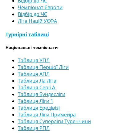
Відбір до ЧС
Чемпіонат Європи
Відбір до ЧЄ
Ліга Націй УЄФА
Турнірні таблиці
Національні чемпіонати
Таблиця УПЛ
Таблиця Першої Ліги
Таблиця АПЛ
Таблиця Ла Ліга
Таблиця Серії А
Таблиця Бундесліги
Таблиця Ліги 1
Таблиця Ередівізі
Таблиця Ліги Примейра
Таблиця Суперліги Туреччини
Таблиця РПЛ