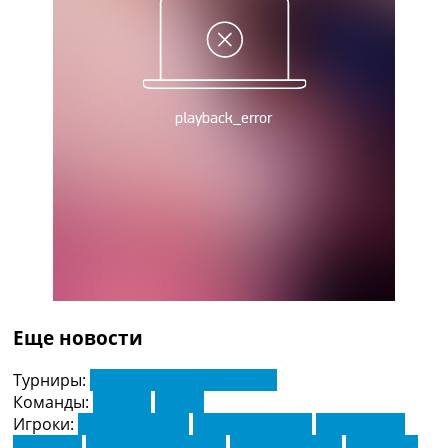
Україна. Прем’єр-Ліга
Україна. Перша Ліга
Ліга Чемпіонів
Англія. Прем’єр-Ліга
Іспанія. Ла Ліга
Ще Турніри >>>
Таблиці
Чемпіонат Світу. Турнирні таблиці
Таблиця УПЛ
Перша Ліга
Таблиця АПЛ
Таблиця Ла Ліги
Таблиця Ліги Чемпіонів
Всі таблиці >>>
Рейтинги
Еще новости
Рейтинг країн УЄФА
Рейтинг клубів УЄФА
Турниры:
Серія А. Чемпіонат Італії
Рейтинг ФІФА
Команды:
Верона
Лечче
Телепрограма
Игроки:
Адрієн Тамезе
Дарко Лазович
Джош Дойг
Іван Ілич
Павло Давидович
Фабіо Депаолі
Федеріко