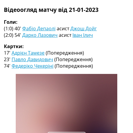
Рейтинг ФІФА
Відеоогляд матчу від 21-01-2023
Телепрограма
RU
Голи:
UA
(1:0) 40′
Фабіо Депаолі
асист
Джош Дойг
(2:0) 54′
Дарко Лазович
асист
Іван Ілич
Categories
Картки:
Головна
17′
Адрієн Тамезе
(Попередження)
Новини футболу
23′
Павло Давидович
(Попередження)
Відео
74′
Федеріко Чекеріні
(Попередження)
Новини футболу України
Футбольні трансфери
Останні коментарі
Конкурс прогнозів
Логін
Рейтінги
Правила
Колективний прогноз
Турніри
Чемпіонат Світу