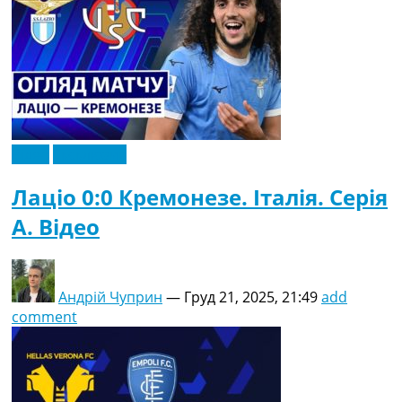
Відео
Ексклюзив
Лаціо 0:0 Кремонезе. Італія. Серія
A. Відео
Андрій Чуприн
—
Груд 21, 2025, 21:49
add
comment