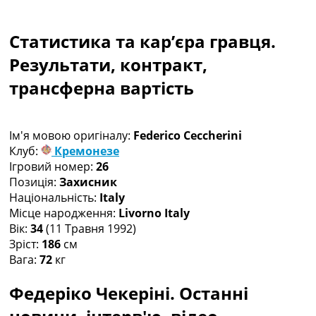
Колективний прогноз
Турніри
Статистика та кар’єра гравця.
Чемпіонат Світу
Україна. Прем’єр-Ліга
Результати, контракт,
Україна. Перша Ліга
трансферна вартість
Ліга Чемпіонів
Англія. Прем’єр-Ліга
Іспанія. Ла Ліга
Ім'я мовою оригіналу:
Federico Ceccherini
Ще Турніри >>>
Клуб:
Кремонезе
Таблиці
Ігровий номер:
26
Чемпіонат Світу. Турнирні таблиці
Позиція:
Захисник
Таблиця УПЛ
Національність:
Italy
Перша Ліга
Місце народження:
Livorno Italy
Таблиця АПЛ
Вік:
34
(11 Травня 1992)
Таблиця Ла Ліги
Зріст:
186
см
Таблиця Ліги Чемпіонів
Вага:
72
кг
Всі таблиці >>>
Рейтинги
Федеріко Чекеріні. Останні
Рейтинг країн УЄФА
Рейтинг клубів УЄФА