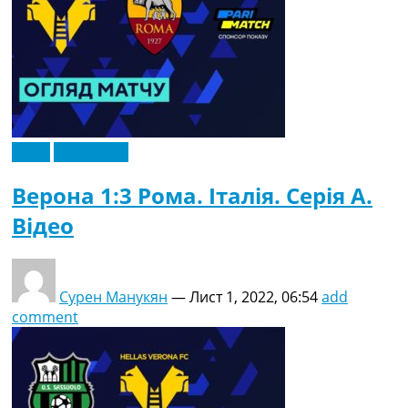
Відео
Ексклюзив
Верона 1:3 Рома. Італія. Серія A.
Відео
Сурен Манукян
—
Лист 1, 2022, 06:54
add
comment