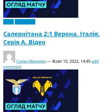
Відео
Ексклюзив
Салернітана 2:1 Верона. Італія.
Серія A. Відео
Сурен Манукян
—
Жовт 10, 2022, 14:49
add
comment