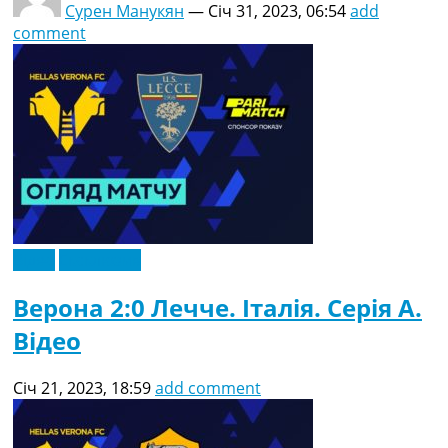
Сурен Манукян
—
Січ 31, 2023, 06:54
add
comment
Відео
Ексклюзив
Верона 2:0 Лечче. Італія. Серія A.
Відео
Січ 21, 2023, 18:59
add comment