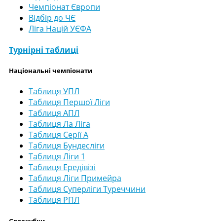
Чемпіонат Європи
Відбір до ЧЄ
Ліга Націй УЄФА
Турнірні таблиці
Національні чемпіонати
Таблиця УПЛ
Таблиця Першої Ліги
Таблиця АПЛ
Таблиця Ла Ліга
Таблиця Серії А
Таблиця Бундесліги
Таблиця Ліги 1
Таблиця Ередівізі
Таблиця Ліги Примейра
Таблиця Суперліги Туреччини
Таблиця РПЛ
Єврокубки