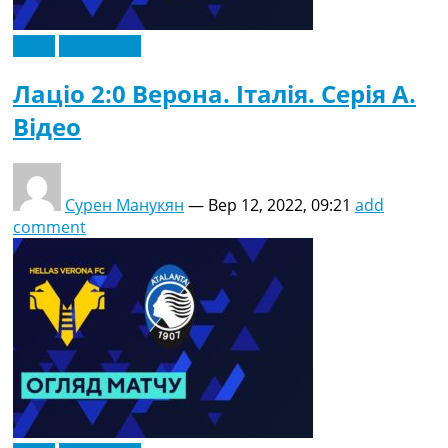
Відео
Ексклюзив
Лаціо 2:0 Верона. Італія. Серія A.
Відео
Сурен Манукян
—
Вер 12, 2022, 09:21
add
comment