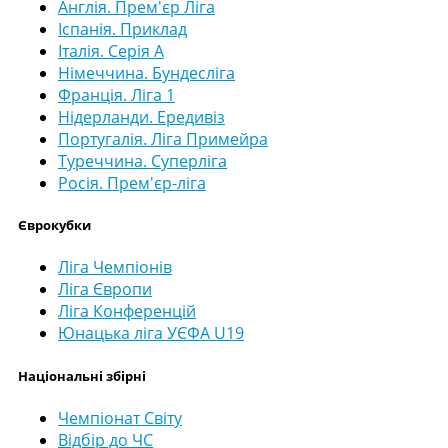
Англія. Прем'єр Ліга
Іспанія. Приклад
Італія. Серія А
Німеччина. Бундесліга
Франція. Ліга 1
Нідерланди. Ередивіз
Португалія. Ліга Примейра
Туреччина. Суперліга
Росія. Прем'єр-ліга
Єврокубки
Ліга Чемпіонів
Ліга Європи
Ліга Конференцій
Юнацька ліга УЄФА U19
Національні збірні
Чемпіонат Світу
Відбір до ЧС