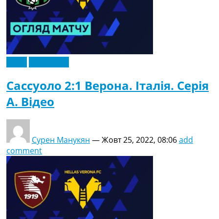
Відео
Ексклюзив
Сассуоло 2:1 Верона. Італія. Серія
A. Відео
Сурен Манукян
—
Жовт 25, 2022, 08:06
add
comment