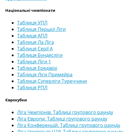
Національні чемпіонати
Таблиця УПЛ
Таблиця Першої Ліги
Таблиця АПЛ
Таблиця Ла Ліга
Таблиця Серії А
Таблиця Бундесліги
Таблиця Ліги 1
Таблиця Ередівізі
Таблиця Ліги Примейра
Таблиця Суперліги Туреччини
Таблиця РПЛ
Єврокубки
Ліга Чемпіонів. Таблиці групового раунду
Ліга Європи. Таблиці групового раунду
Ліга Конференцій. Таблиці групового раунду
Ліга Чемпіонів U19. Таблиці групового раунду