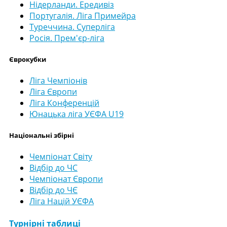
Нідерланди. Ередивіз
Португалія. Ліга Примейра
Туреччина. Суперліга
Росія. Прем'єр-ліга
Єврокубки
Ліга Чемпіонів
Ліга Європи
Ліга Конференцій
Юнацька ліга УЄФА U19
Національні збірні
Чемпіонат Світу
Відбір до ЧС
Чемпіонат Європи
Відбір до ЧЄ
Ліга Націй УЄФА
Турнірні таблиці