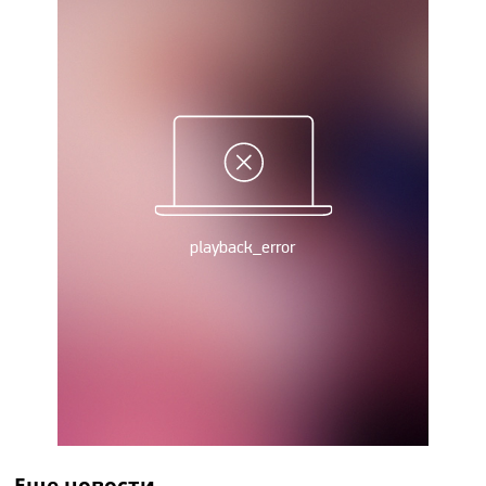
Україна. Прем’єр-Ліга
Україна. Перша Ліга
Ліга Чемпіонів
Англія. Прем’єр-Ліга
Іспанія. Ла Ліга
Ще Турніри >>>
Таблиці
Чемпіонат Світу. Турнирні таблиці
Таблиця УПЛ
Перша Ліга
Таблиця АПЛ
Таблиця Ла Ліги
Таблиця Ліги Чемпіонів
Всі таблиці >>>
Рейтинги
Рейтинг країн УЄФА
Рейтинг клубів УЄФА
Рейтинг ФІФА
Телепрограма
Еще новости