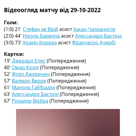
Рейтинг ФІФА
Відеоогляд матчу від 29-10-2022
Телепрограма
RU
Голи:
UA
(1:0) 21′
Стефан де Врій
асист
Хакан Чалханоглу
(2:0) 44′
Ніколо Барелла
асист
Алессандро Бастоні
Categories
(3:0) 73′
Хоакін Корреа
асист
Франческо Ачербі
Головна
Картки:
Новини футболу
19′
Джерард Єпес
(Попередження)
Відео
40′
Омар Коллі
(Попередження)
Новини футболу України
52′
Філіп Джуричич
(Попередження)
Футбольні трансфери
57′
Валеріо Верре
(Попередження)
Останні коментарі
61′
Маноло Габбіадіні
(Попередження)
Конкурс прогнозів
63′
Алессандро Бастоні
(Попередження)
Логін
67′
Роналду Вієйра
(Попередження)
Рейтінги
Правила
Колективний прогноз
Турніри
Чемпіонат Світу