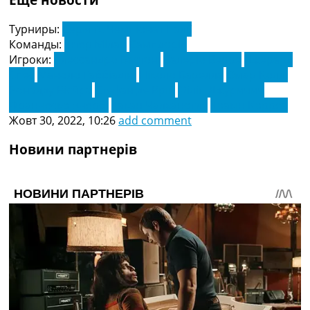
Турниры:
Серія А. Чемпіонат Італії
Команды:
Інтер Мілан
Сампдорія
Игроки:
Алессандро Бастоні
Валеріо Верре
Джерард
Єпес
Маноло Габбіадіні
Ніколо Барелла
Омар Коллі
Роналду Вієйра
Стефан де Врій
Філіп Джуричич
Франческо Ачербі
Хакан Чалханоглу
Хоакін Корреа
Жовт 30, 2022, 10:26
add comment
Новини партнерів