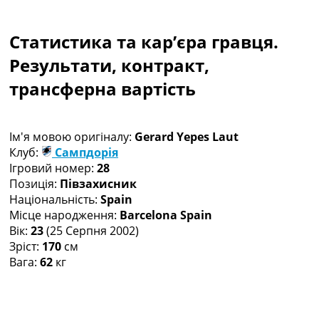
Колективний прогноз
Турніри
Статистика та кар’єра гравця.
Чемпіонат Світу
Україна. Прем’єр-Ліга
Результати, контракт,
Україна. Перша Ліга
трансферна вартість
Ліга Чемпіонів
Англія. Прем’єр-Ліга
Іспанія. Ла Ліга
Ім'я мовою оригіналу:
Gerard Yepes Laut
Ще Турніри >>>
Клуб:
Сампдорія
Таблиці
Ігровий номер:
28
Чемпіонат Світу. Турнирні таблиці
Позиція:
Півзахисник
Таблиця УПЛ
Національність:
Spain
Перша Ліга
Місце народження:
Barcelona Spain
Таблиця АПЛ
Вік:
23
(25 Серпня 2002)
Таблиця Ла Ліги
Зріст:
170
см
Таблиця Ліги Чемпіонів
Вага:
62
кг
Всі таблиці >>>
Рейтинги
Рейтинг країн УЄФА
Рейтинг клубів УЄФА