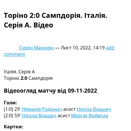
Колективний прогноз
Турніри
Торіно 2:0 Сампдорія. Італія.
Чемпіонат Світу
Серія A. Відео
Україна. Прем’єр-Ліга
Україна. Перша Ліга
Ліга Чемпіонів
Англія. Прем’єр-Ліга
Сурен Манукян
—
Лист 10, 2022, 14:19
add
Іспанія. Ла Ліга
comment
Ще Турніри >>>
Таблиці
Чемпіонат Світу. Турнирні таблиці
Італія. Серія A
Таблиця УПЛ
Торіно
2:0
Сампдорія
Перша Ліга
Таблиця АПЛ
Відеоогляд матчу від 09-11-2022
Таблиця Ла Ліги
Таблиця Ліги Чемпіонів
Голи:
Всі таблиці >>>
(1:0) 29′
Неманія Радонич
асист
Нікола Влашич
Рейтинги
(2:0) 59′
Нікола Влашич
асист
Мергім Войвода
Рейтинг країн УЄФА
Картки:
Рейтинг клубів УЄФА