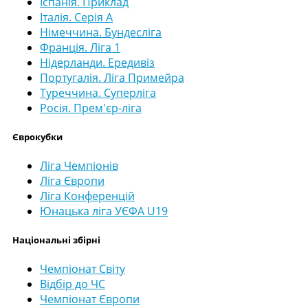
Іспанія. Приклад
Італія. Серія А
Німеччина. Бундесліга
Франція. Ліга 1
Нідерланди. Ередивіз
Португалія. Ліга Примейра
Туреччина. Суперліга
Росія. Прем'єр-ліга
Єврокубки
Ліга Чемпіонів
Ліга Європи
Ліга Конференцій
Юнацька ліга УЄФА U19
Національні збірні
Чемпіонат Світу
Відбір до ЧС
Чемпіонат Європи