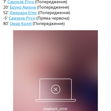
7′
Самуеле Річчі
(Попередження)
Рейтинг ФІФА
20′
Бруно Аміоне
(Попередження)
Телепрограма
52′
Джерард Єпес
(Попередження)
RU
-5′
Самуеле Річчі
(Пряма червона)
UA
80′
Омар Коллі
(Попередження)
Categories
Головна
Новини футболу
Відео
Новини футболу України
Футбольні трансфери
Останні коментарі
Конкурс прогнозів
Логін
Рейтінги
Правила
Колективний прогноз
Турніри
Чемпіонат Світу