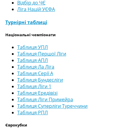
Відбір до ЧЄ
Ліга Націй УЄФА
Турнірні таблиці
Національні чемпіонати
Таблиця УПЛ
Таблиця Першої Ліги
Таблиця АПЛ
Таблиця Ла Ліга
Таблиця Серії А
Таблиця Бундесліги
Таблиця Ліги 1
Таблиця Ередівізі
Таблиця Ліги Примейра
Таблиця Суперліги Туреччини
Таблиця РПЛ
Єврокубки