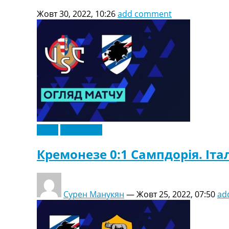
Жовт 30, 2022, 10:26
add comment
Відео
Ексклюзив
Кремонезе 0:1 Сампдорія. Італі
Сурен Манукян
—
Жовт 25, 2022, 07:50
ad