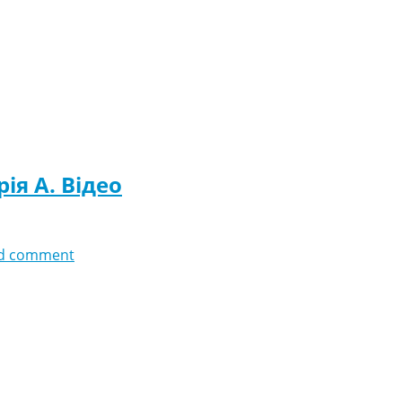
рія A. Відео
d comment