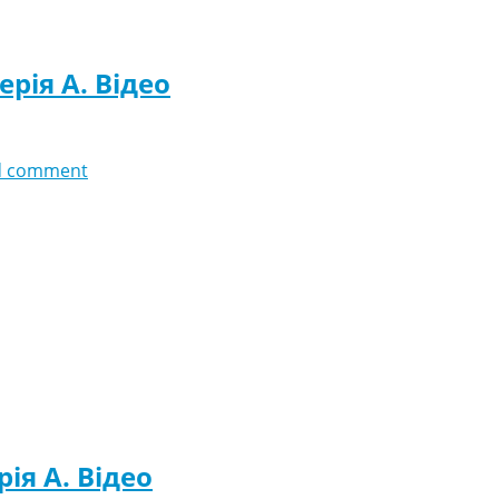
ерія A. Відео
d comment
рія A. Відео