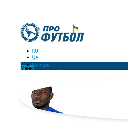
RU
UA
Головна
Меню
Новини футболу
Відео
Новини футболу України
Футбольні трансфери
Останні коментарі
Конкурс прогнозів
Логін
Рейтінги
Правила
Колективний прогноз