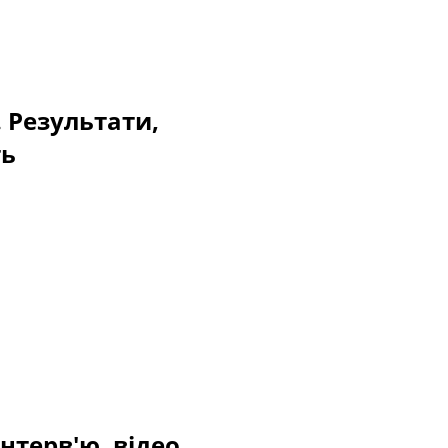
. Результати,
ть
нтерв'ю, відео