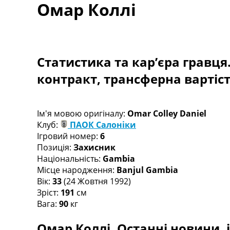
Омар Коллі
Турніри
Чемпіонат Світу
Україна. Прем’єр-Ліга
Україна. Перша Ліга
Ліга Чемпіонів
Статистика та кар’єра гравця
Англія. Прем’єр-Ліга
контракт, трансферна вартіс
Іспанія. Ла Ліга
Ще Турніри >>>
Таблиці
Чемпіонат Світу. Турнирні таблиці
Ім'я мовою оригіналу:
Omar Colley Daniel
Таблиця УПЛ
Клуб:
ПАОК Салоніки
Перша Ліга
Ігровий номер:
6
Таблиця АПЛ
Позиція:
Захисник
Таблиця Ла Ліги
Національність:
Gambia
Таблиця Ліги Чемпіонів
Місце народження:
Banjul Gambia
Всі таблиці >>>
Вік:
33
(24 Жовтня 1992)
Рейтинги
Зріст:
191
см
Рейтинг країн УЄФА
Вага:
90
кг
Рейтинг клубів УЄФА
Омар Коллі. Останні новини, і
Рейтинг ФІФА