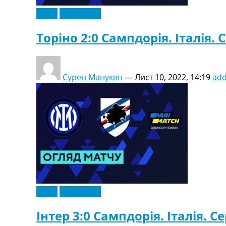
Відео
Ексклюзив
Торіно 2:0 Сампдорія. Італія. С
Сурен Манукян
—
Лист 10, 2022, 14:19
ad
Відео
Ексклюзив
Інтер 3:0 Сампдорія. Італія. Се