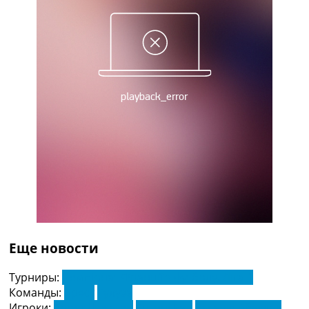
Україна. Прем’єр-Ліга
Україна. Перша Ліга
Ліга Чемпіонів
Англія. Прем’єр-Ліга
Іспанія. Ла Ліга
Ще Турніри >>>
Таблиці
Чемпіонат Світу. Турнирні таблиці
Таблиця УПЛ
Перша Ліга
Таблиця АПЛ
Таблиця Ла Ліги
Таблиця Ліги Чемпіонів
Всі таблиці >>>
Рейтинги
Рейтинг країн УЄФА
Еще новости
Рейтинг клубів УЄФА
Рейтинг ФІФА
Турниры:
Чемпіонат Франції з футболу. Ліга 1
Телепрограма
Команды:
Брест
Тулуза
Игроки:
Брехт Дежагер
Ентоні Руо
Закарія Абухлал