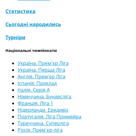
Статистика
Сьогодні народились
Турніри
Національні чемпіонати
Україна. Прем'єр Ліга
Україна. Перша Ліга
Англія. Прем'єр Ліга
Іспанія. Приклад
Італія. Серія А
Німеччина. Бундесліга
Франція. Ліга 1
Нідерланди. Ередивіз
Португалія. Ліга Примейра
Туреччина. Суперліга
Росія. Прем'єр-ліга