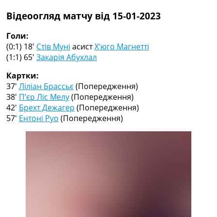
Рейтинг ФІФА
Відеоогляд матчу від 15-01-2023
Телепрограма
RU
Голи:
UA
(0:1) 18′
Стів Муні
асист
Х’юго Магнетті
(1:1) 65′
Закарія Абухлал
Categories
Картки:
Головна
37′
Ліліан Брассьє
(Попередження)
Новини футболу
38′
П’єр Ліс Мелу
(Попередження)
Відео
42′
Брехт Дежагер
(Попередження)
Новини футболу України
57′
Ентоні Руо
(Попередження)
Футбольні трансфери
Останні коментарі
Конкурс прогнозів
Логін
Рейтінги
Правила
Колективний прогноз
Турніри
Чемпіонат Світу