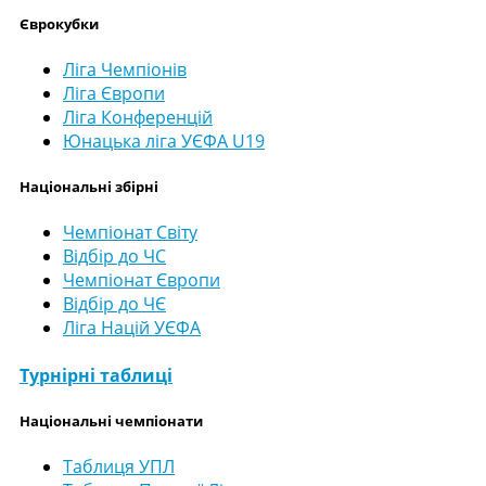
Єврокубки
Ліга Чемпіонів
Ліга Європи
Ліга Конференцій
Юнацька ліга УЄФА U19
Національні збірні
Чемпіонат Світу
Відбір до ЧС
Чемпіонат Європи
Відбір до ЧЄ
Ліга Націй УЄФА
Турнірні таблиці
Національні чемпіонати
Таблиця УПЛ