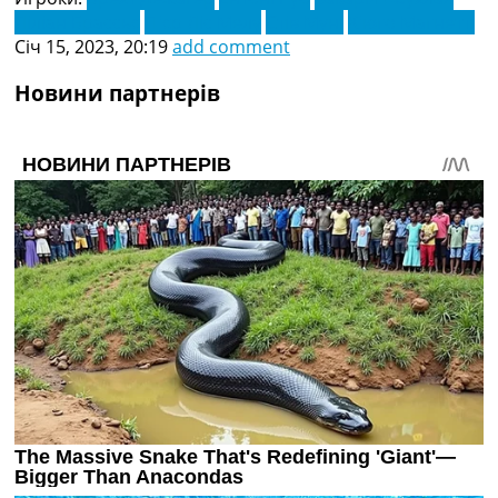
Ліліан Брассьє
П'єр Ліс Мелу
Стів Муні
Х'юго Магнетті
Січ 15, 2023, 20:19
add comment
Новини партнерів