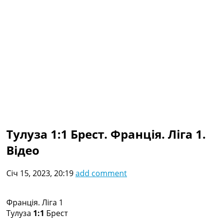
Колективний прогноз
Турніри
Чемпіонат Світу
Україна. Прем’єр-Ліга
Україна. Перша Ліга
Ліга Чемпіонів
Англія. Прем’єр-Ліга
Іспанія. Ла Ліга
Ще Турніри >>>
Таблиці
Чемпіонат Світу. Турнирні таблиці
Таблиця УПЛ
Тулуза 1:1 Брест. Франція. Ліга 1.
Перша Ліга
Відео
Таблиця АПЛ
Таблиця Ла Ліги
Таблиця Ліги Чемпіонів
Січ 15, 2023, 20:19
add comment
Всі таблиці >>>
Рейтинги
Рейтинг країн УЄФА
Франція. Ліга 1
Рейтинг клубів УЄФА
Тулуза
1:1
Брест