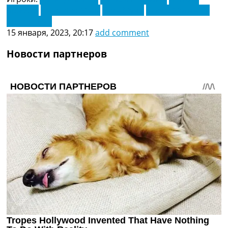
Брассье
Пьер Лис Мелу
Стив Муни
Хьюго Магнетти
Энтони Руо
15 января, 2023, 20:17
add comment
Новости партнеров