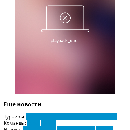
Украина. Премьер-Лига
Украина. Первая Лига
Лига Чемпионов
Англия. Премьер Лига
Испания. Ла Лига
Другие Турниры >>>
Таблицы
Таблицы групп Чемпионата Мира
Украина. Премьер-Лига
Украина. Первая Лига
Лига Чемпионов. Таблицы групп
Англия. Премьер-Лига
Испания. Ла Лига
Все таблицы >>>
Рейтинги
Рейтинг стран УЕФА
Еще новости
Рейтинг клубов УЕФА
Рейтинг ФИФА
Турниры:
Чемпионат Франции по футболу. Лига 1
ТВ программа
Команды:
Брест
Тулуза
Игроки:
Брехт Дежагер
Закария Абухлал
Лилиан