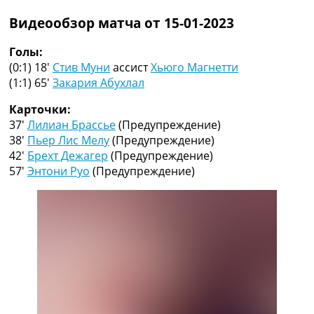
Рейтинг ФИФА
Видеообзор матча от 15-01-2023
ТВ программа
RU
Голы:
UA
(0:1) 18′
Стив Муни
ассист
Хьюго Магнетти
(1:1) 65′
Закария Абухлал
Categories
Карточки:
Главная
37′
Лилиан Брассье
(Предупреждение)
Новости футбола
38′
Пьер Лис Мелу
(Предупреждение)
Видео
42′
Брехт Дежагер
(Предупреждение)
Трансферы
57′
Энтони Руо
(Предупреждение)
Новости футбола Украины
Последние комментарии
Конкурс прогнозов
Логин
Рейтинги
Правила
Коллективный прогноз
Турниры
Чемпионат Мира