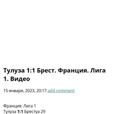
Коллективный прогноз
Турниры
Чемпионат Мира
Украина. Премьер-Лига
Украина. Первая Лига
Лига Чемпионов
Англия. Премьер Лига
Испания. Ла Лига
Другие Турниры >>>
Таблицы
Таблицы групп Чемпионата Мира
Украина. Премьер-Лига
Тулуза 1:1 Брест. Франция. Лига
Украина. Первая Лига
1. Видео
Лига Чемпионов. Таблицы групп
Англия. Премьер-Лига
Испания. Ла Лига
15 января, 2023, 20:17
add comment
Все таблицы >>>
Рейтинги
Рейтинг стран УЕФА
Франция. Лига 1
Рейтинг клубов УЕФА
Тулуза
1:1
Брестуа 29