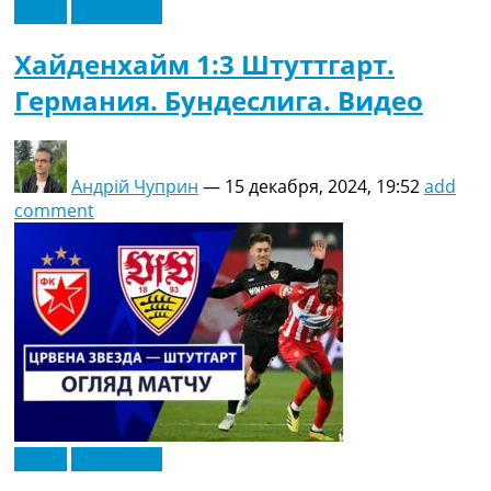
Видео
Эксклюзив
Хайденхайм 1:3 Штуттгарт.
Германия. Бундеслига. Видео
Андрій Чуприн
—
15 декабря, 2024, 19:52
add
comment
Видео
Эксклюзив