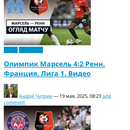
Видео
Эксклюзив
Олимпик Марсель 4:2 Ренн.
Франция. Лига 1. Видео
Андрій Чуприн
—
19 мая, 2025, 08:23
add
comment