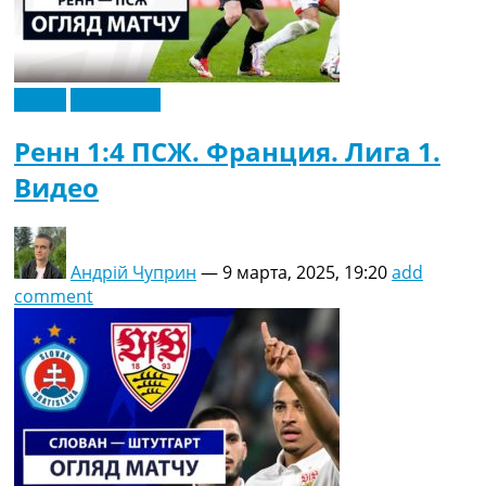
Видео
Эксклюзив
Ренн 1:4 ПСЖ. Франция. Лига 1.
Видео
Андрій Чуприн
—
9 марта, 2025, 19:20
add
comment