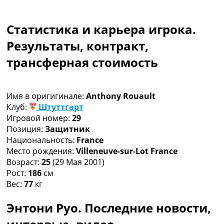
Коллективный прогноз
Турниры
Статистика и карьера игрока.
Чемпионат Мира
Украина. Премьер-Лига
Результаты, контракт,
Украина. Первая Лига
трансферная стоимость
Лига Чемпионов
Англия. Премьер Лига
Испания. Ла Лига
Имя в оригигинале:
Anthony Rouault
Другие Турниры >>>
Клуб:
Штуттгарт
Таблицы
Игровой номер:
29
Таблицы групп Чемпионата Мира
Позиция:
Защитник
Украина. Премьер-Лига
Национальность:
France
Украина. Первая Лига
Место рождения:
Villeneuve-sur-Lot France
Лига Чемпионов. Таблицы групп
Возраст:
25
(29 Мая 2001)
Англия. Премьер-Лига
Рост:
186
см
Испания. Ла Лига
Вес:
77
кг
Все таблицы >>>
Рейтинги
Энтони Руо. Последние новости,
Рейтинг стран УЕФА
Рейтинг клубов УЕФА