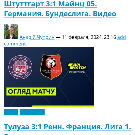
Штуттгарт 3:1 Майнц 05.
Германия. Бундеслига. Видео
Андрій Чуприн
—
11 февраля, 2024, 23:16
add
comment
Видео
Эксклюзив
Тулуза 3:1 Ренн. Франция. Лига 1.