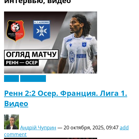
интервью, видео
Рейтинг ФИФА
ТВ программа
RU
UA
Categories
Главная
Новости футбола
Видео
Трансферы
Видео
Эксклюзив
Новости футбола Украины
Последние комментарии
Ренн 2:2 Осер. Франция. Лига 1.
Конкурс прогнозов
Видео
Логин
Рейтинги
Правила
Коллективный прогноз
Андрій Чуприн
—
20 октября, 2025, 09:47
add
Турниры
comment
Чемпионат Мира