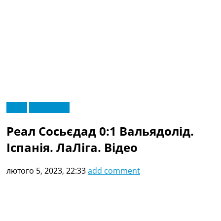
RU
Відео
Ексклюзив
UA
Головна
Меню
Реал Сосьєдад 0:1 Вальядолід.
Новини футболу
Відео
Іспанія. ЛаЛіга. Відео
Новини футболу України
Футбольні трансфери
лютого 5, 2023, 22:33
add comment
Останні коментарі
Конкурс прогнозів
Логін
Рейтінги
Правила