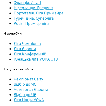
Франція. Ліга 1
Нідерланди. Ередивіз
Португалія. Ліга Примейра
Туреччина. Суперліга
Росія. Прем'єр-ліга
Єврокубки
Ліга Чемпіонів
Ліга Європи
Ліга Конференцій
Юнацька ліга УЄФА U19
Національні збірні
Чемпіонат Світу
Відбір до ЧС
Чемпіонат Європи
Відбір до ЧЄ
Ліга Націй УЄФА