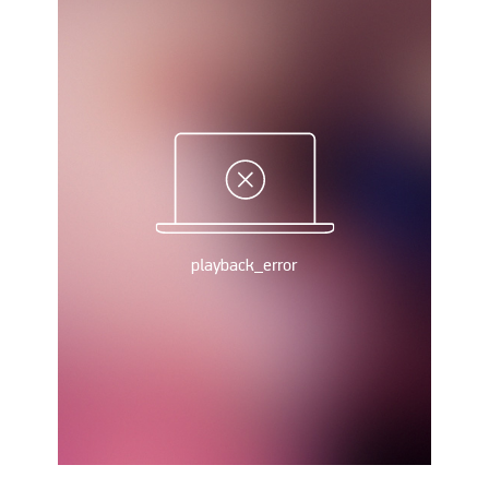
Україна. Прем’єр-Ліга
Україна. Перша Ліга
Ліга Чемпіонів
Англія. Прем’єр-Ліга
Іспанія. Ла Ліга
Ще Турніри >>>
Таблиці
Чемпіонат Світу. Турнирні таблиці
Таблиця УПЛ
Перша Ліга
Таблиця АПЛ
Таблиця Ла Ліги
Таблиця Ліги Чемпіонів
Всі таблиці >>>
Рейтинги
Рейтинг країн УЄФА
Рейтинг клубів УЄФА
Рейтинг ФІФА
Телепрограма