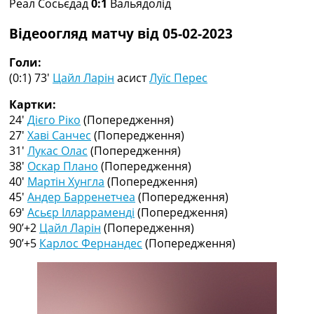
Реал Сосьєдад
0:1
Вальядолід
Рейтинг ФІФА
Телепрограма
Відеоогляд матчу від 05-02-2023
RU
Голи:
UA
(0:1) 73′
Цайл Ларін
асист
Луїс Перес
Categories
Картки:
24′
Дієго Ріко
(Попередження)
Головна
27′
Хаві Санчес
(Попередження)
Новини футболу
31′
Лукас Олас
(Попередження)
Відео
38′
Оскар Плано
(Попередження)
Новини футболу України
40′
Мартін Хунгла
(Попередження)
Футбольні трансфери
45′
Андер Барренетчеа
(Попередження)
Останні коментарі
69′
Асьєр Ілларраменді
(Попередження)
Конкурс прогнозів
90’+2
Цайл Ларін
(Попередження)
Логін
90’+5
Карлос Фернандес
(Попередження)
Рейтінги
Правила
Колективний прогноз
Турніри
Чемпіонат Світу