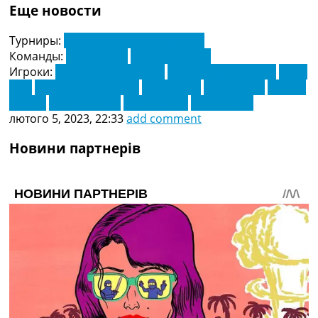
Еще новости
Турниры:
Ла Ліга. Чемпіонат Іспанії
Команды:
Вальядолід
Реал Сосьєдад
Игроки:
Андер Барренетчеа
Асьєр Ілларраменді
Дієго
Ріко
Карлос Фернандес
Луїс Перес
Лукас Олас
Мартін
Хунгла
Оскар Плано
Хаві Санчес
Цайл Ларін
лютого 5, 2023, 22:33
add comment
Новини партнерів