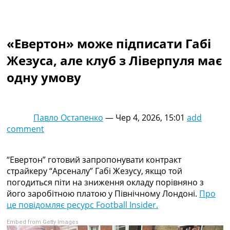
Колективний прогноз
Турніри
Чемпіонат Світу
«Евертон» може підписати Габі
Україна. Прем’єр-Ліга
Україна. Перша Ліга
Жезуса, але клуб з Ліверпуля має
Ліга Чемпіонів
одну умову
Англія. Прем’єр-Ліга
Іспанія. Ла Ліга
Ще Турніри >>>
Таблиці
Павло Остапенко
—
Чер 4, 2026, 15:01
add
Чемпіонат Світу. Турнирні таблиці
comment
Таблиця УПЛ
Перша Ліга
Таблиця АПЛ
“Евертон” готовий запропонувати контракт
Таблиця Ла Ліги
страйкеру “Арсеналу” Габі Жезусу, якщо той
Таблиця Ліги Чемпіонів
погодиться піти на зниження окладу порівняно з
Всі таблиці >>>
його заробітною платою у Північному Лондоні.
Про
Рейтинги
це повідомляє ресурс Football Insider.
Рейтинг країн УЄФА
Embed from Getty Images
Рейтинг клубів УЄФА