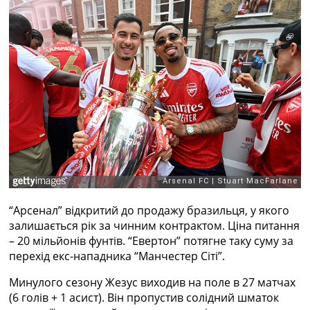
Рейтинг ФІФА
Телепрограма
RU
UA
Categories
Головна
Новини футболу
Відео
Новини футболу України
Футбольні трансфери
Останні коментарі
“Арсенал” відкритий до продажу бразильця, у якого
Конкурс прогнозів
залишається рік за чинним контрактом. Ціна питання
Логін
– 20 мільйонів фунтів. “Евертон” потягне таку суму за
Рейтінги
перехід екс-нападника “Манчестер Сіті”.
Правила
Колективний прогноз
Минулого сезону Жезус виходив на поле в 27 матчах
Турніри
(6 голів + 1 асист). Він пропустив солідний шматок
Чемпіонат Світу