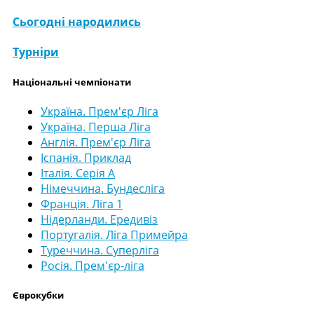
Сьогодні народились
Турніри
Національні чемпіонати
Україна. Прем'єр Ліга
Україна. Перша Ліга
Англія. Прем'єр Ліга
Іспанія. Приклад
Італія. Серія А
Німеччина. Бундесліга
Франція. Ліга 1
Нідерланди. Ередивіз
Португалія. Ліга Примейра
Туреччина. Суперліга
Росія. Прем'єр-ліга
Єврокубки