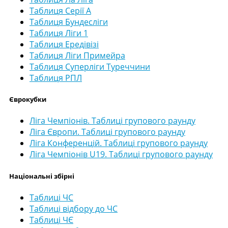
Таблиця Серії А
Таблиця Бундесліги
Таблиця Ліги 1
Таблиця Ередівізі
Таблиця Ліги Примейра
Таблиця Суперліги Туреччини
Таблиця РПЛ
Єврокубки
Ліга Чемпіонів. Таблиці групового раунду
Ліга Європи. Таблиці групового раунду
Ліга Конференцій. Таблиці групового раунду
Ліга Чемпіонів U19. Таблиці групового раунду
Національні збірні
Таблиці ЧС
Таблиці відбору до ЧС
Таблиці ЧЄ