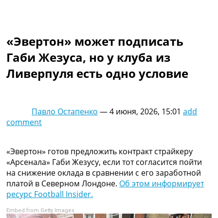
Коллективный прогноз
Турниры
Чемпионат Мира
«Эвертон» может подписать
Украина. Премьер-Лига
Украина. Первая Лига
Габи Жезуса, но у клуба из
Лига Чемпионов
Ливерпуля есть одно условие
Англия. Премьер Лига
Испания. Ла Лига
Другие Турниры >>>
Таблицы
Павло Остапенко
—
4 июня, 2026, 15:01
add
Таблицы групп Чемпионата Мира
comment
Украина. Премьер-Лига
Украина. Первая Лига
Лига Чемпионов. Таблицы групп
«Эвертон» готов предложить контракт страйкеру
Англия. Премьер-Лига
«Арсенала» Габи Жезусу, если тот согласится пойти
Испания. Ла Лига
на снижение оклада в сравнении с его заработной
Все таблицы >>>
платой в Северном Лондоне.
Об этом информирует
Рейтинги
ресурс Football Insider.
Рейтинг стран УЕФА
Embed from Getty Images
Рейтинг клубов УЕФА