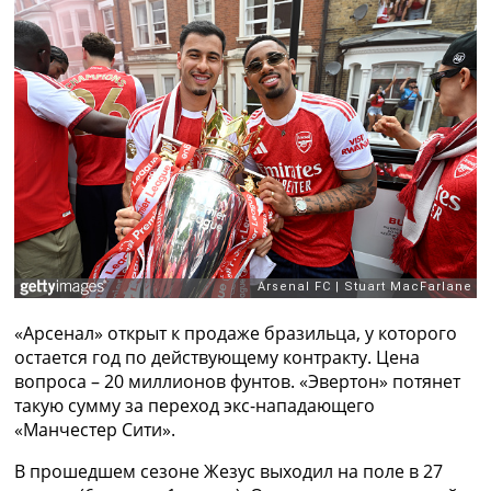
Рейтинг ФИФА
ТВ программа
RU
UA
Categories
Главная
Новости футбола
Видео
Трансферы
Новости футбола Украины
Последние комментарии
«Арсенал» открыт к продаже бразильца, у которого
Конкурс прогнозов
остается год по действующему контракту. Цена
Логин
вопроса – 20 миллионов фунтов. «Эвертон» потянет
Рейтинги
такую сумму за переход экс-нападающего
Правила
«Манчестер Сити».
Коллективный прогноз
Турниры
В прошедшем сезоне Жезус выходил на поле в 27
Чемпионат Мира