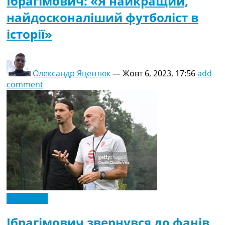
Ібрагімович: «Я найкращий,
найдосконаліший футболіст в
історії»
Олександр Яцентюк
—
Жовт 6, 2023, 17:56
add
comment
Ексклюзив
Ібрагімович звернувся до фанів