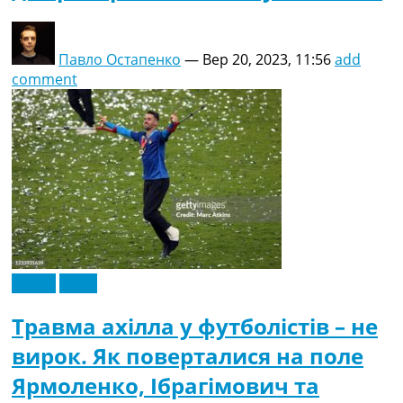
Павло Остапенко
—
Вер 20, 2023, 11:56
add
comment
Англія
Італія
Травма ахілла у футболістів – не
вирок. Як поверталися на поле
Ярмоленко, Ібрагімович та