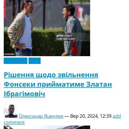
Ексклюзив
Італія
Рішення щодо звільнення
Фонсеки прийматиме Златан
Ібрагімовіч
Олександр Яцентюк
—
Вер 20, 2024, 12:39
add
comment