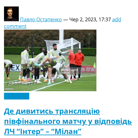
Павло Остапенко
—
Чер 2, 2023, 17:37
add
comment
Ексклюзив
Де дивитись трансляцію
півфінального матчу у відповідь
ЛЧ “Інтер” – “Мілан”