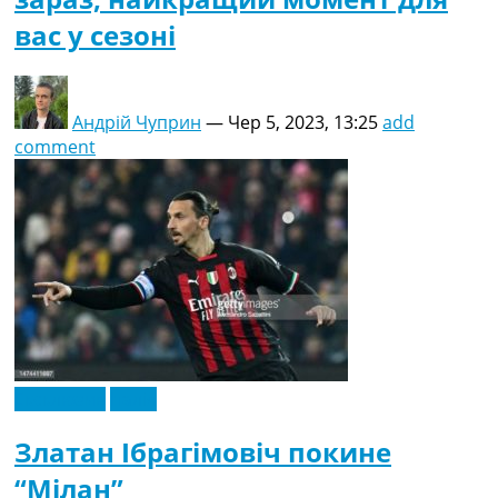
вас у сезоні
Андрій Чуприн
—
Чер 5, 2023, 13:25
add
comment
Ексклюзив
Італія
Златан Ібрагімовіч покине
“Мілан”