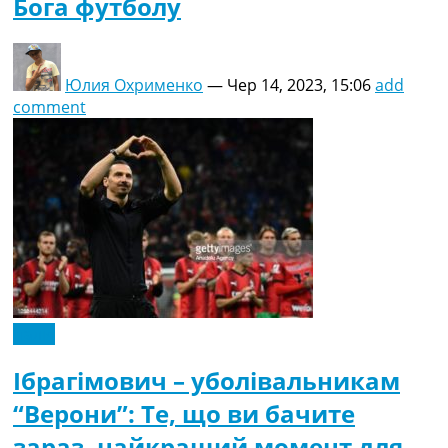
Бога футболу
Юлия Охрименко
—
Чер 14, 2023, 15:06
add
comment
Італія
Ібрагімович – уболівальникам
“Верони”: Те, що ви бачите
зараз, найкращий момент для