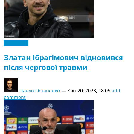
Ексклюзив
Златан Ібрагімович відновився
після чергової травми
Павло Остапенко
—
Квіт 20, 2023, 18:05
add
comment