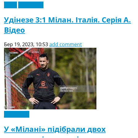
Відео
Ексклюзив
Удінезе 3:1 Мілан. Італія. Серія A.
Відео
Бер 19, 2023, 10:53
add comment
Ексклюзив
У «Мілані» підібрали двох