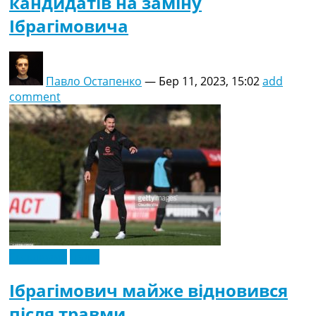
кандидатів на заміну
Ібрагімовича
Павло Остапенко
—
Бер 11, 2023, 15:02
add
comment
Ексклюзив
Італія
Ібрагімович майже відновився
після травми