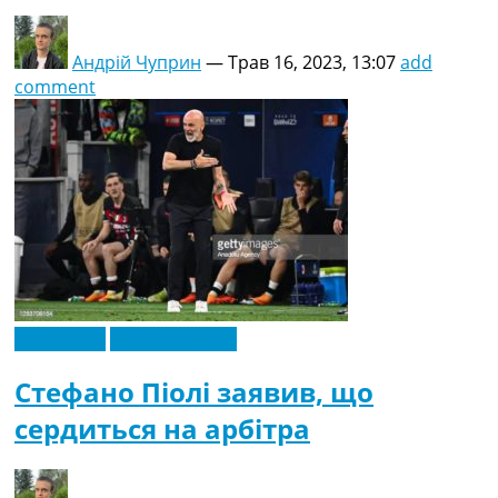
Андрій Чуприн
—
Трав 16, 2023, 13:07
add
comment
Ексклюзив
Ліга Чемпіонів
Стефано Піолі заявив, що
сердиться на арбітра