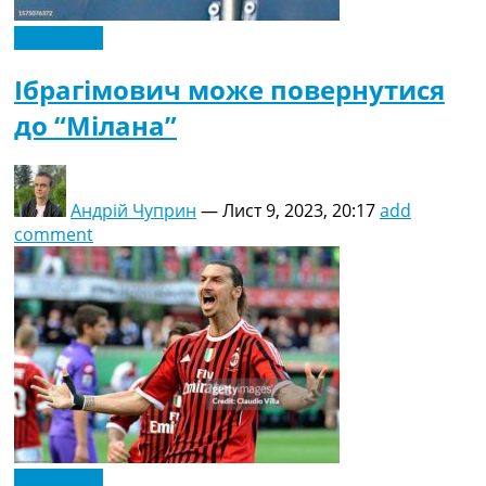
Ексклюзив
Ібрагімович може повернутися
до “Мілана”
Андрій Чуприн
—
Лист 9, 2023, 20:17
add
comment
Ексклюзив