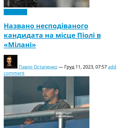
Ексклюзив
Названо несподіваного
кандидата на місце Піолі в
«Мілані»
Павло Остапенко
—
Груд 11, 2023, 07:57
add
comment