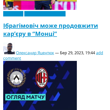
Ексклюзив
Футбольні трансфери
Ібрагімовіч може продовжити
кар’єру в “Монці”
Олександр Яцентюк
—
Бер 29, 2023, 19:44
add
comment