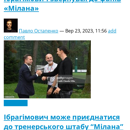
«Мілана»
Павло Остапенко
—
Вер 23, 2023, 11:56
add
comment
Ексклюзив
Ібрагімович може приєднатися
до тренерського штабу “Мілана”