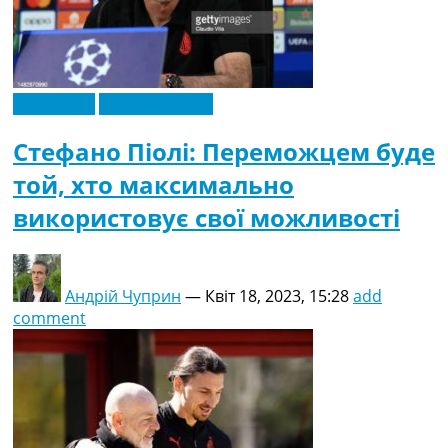
Ексклюзив
Ліга Чемпіонів
Стефано Піолі: Переможцем буде
той, хто максимально
використовує свої можливості
Андрій Чуприн
—
Квіт 18, 2023, 15:28
add
comment