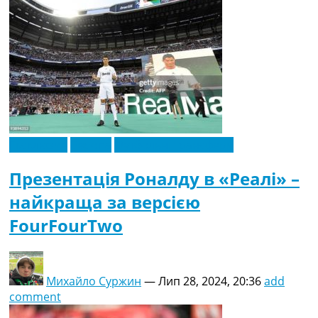
Ексклюзив
Європа
Футбольні трансфери
Презентація Роналду в «Реалі» –
найкраща за версією
FourFourTwo
Михайло Суржин
—
Лип 28, 2024, 20:36
add
comment