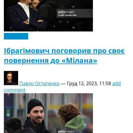
Ексклюзив
Ібрагімович поговорив про своє
повернення до «Мілана»
Павло Остапенко
—
Груд 12, 2023, 11:58
add
comment