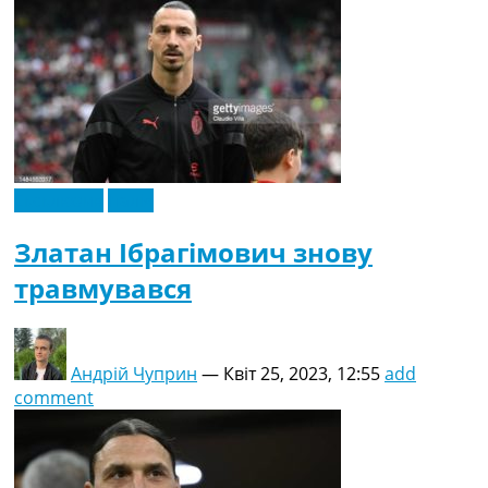
Ексклюзив
Італія
Златан Ібрагімович знову
травмувався
Андрій Чуприн
—
Квіт 25, 2023, 12:55
add
comment