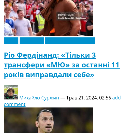
Англія
Ексклюзив
Футбольні трансфери
Ріо Фердінанд: «Тільки 3
трансфери «МЮ» за останні 11
років виправдали себе»
Михайло Суржин
—
Трав 21, 2024, 02:56
add
comment