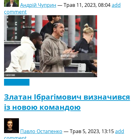
Андрій Чуприн
—
Трав 11, 2023, 08:04
add
comment
Ексклюзив
Златан Ібрагімович визначився
із новою командою
Павло Остапенко
—
Трав 5, 2023, 13:15
add
comment