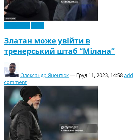
Ексклюзив
Італія
Златан може увійти в
тренерський штаб “Мілана”
Олександр Яцентюк
—
Груд 11, 2023, 14:58
add
comment