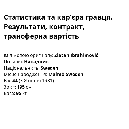
Колективний прогноз
Турніри
Статистика та кар’єра гравця.
Чемпіонат Світу
Україна. Прем’єр-Ліга
Результати, контракт,
Україна. Перша Ліга
трансферна вартість
Ліга Чемпіонів
Англія. Прем’єр-Ліга
Іспанія. Ла Ліга
Ім'я мовою оригіналу:
Zlatan Ibrahimović
Ще Турніри >>>
Позиція:
Нападник
Таблиці
Національність:
Sweden
Чемпіонат Світу. Турнирні таблиці
Місце народження:
Malmö Sweden
Таблиця УПЛ
Вік:
44
(3 Жовтня 1981)
Перша Ліга
Зріст:
195
см
Таблиця АПЛ
Вага:
95
кг
Таблиця Ла Ліги
Таблиця Ліги Чемпіонів
Всі таблиці >>>
Рейтинги
Рейтинг країн УЄФА
Рейтинг клубів УЄФА