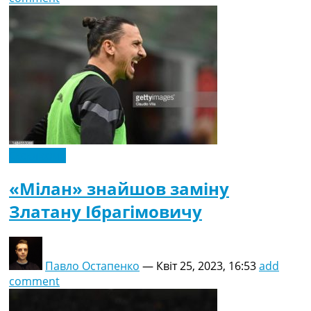
Ексклюзив
«Мілан» знайшов заміну
Златану Ібрагімовичу
Павло Остапенко
—
Квіт 25, 2023, 16:53
add
comment