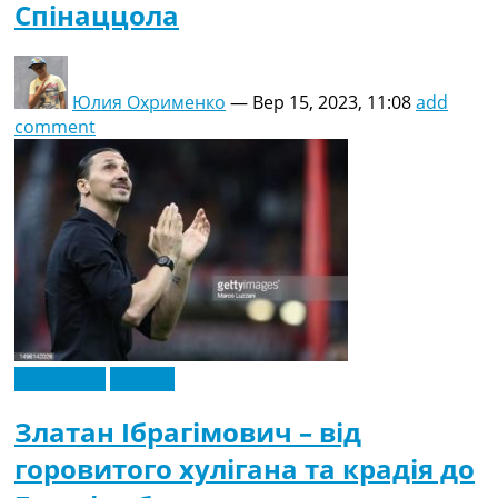
Спінаццола
Юлия Охрименко
—
Вер 15, 2023, 11:08
add
comment
Ексклюзив
Європа
Златан Ібрагімович – від
горовитого хулігана та крадія до