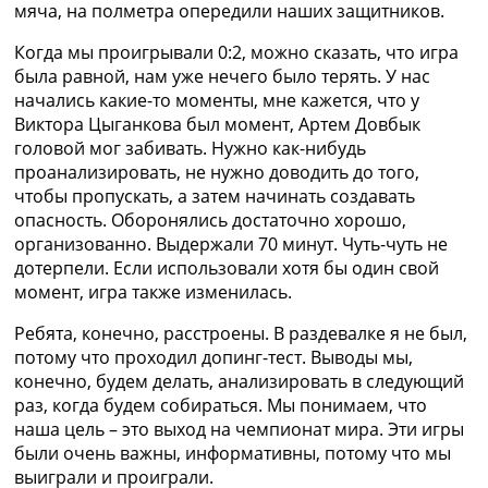
мяча, на полметра опередили наших защитников.
Украина. Премьер-Лига
Украина. Первая Лига
Когда мы проигрывали 0:2, можно сказать, что игра
Лига Чемпионов
была равной, нам уже нечего было терять. У нас
Англия. Премьер Лига
начались какие-то моменты, мне кажется, что у
Испания. Ла Лига
Виктора Цыганкова был момент, Артем Довбык
Другие Турниры >>>
головой мог забивать. Нужно как-нибудь
Таблицы
проанализировать, не нужно доводить до того,
Таблицы групп Чемпионата Мира
чтобы пропускать, а затем начинать создавать
Украина. Премьер-Лига
опасность. Оборонялись достаточно хорошо,
Украина. Первая Лига
организованно. Выдержали 70 минут. Чуть-чуть не
Лига Чемпионов. Таблицы групп
дотерпели. Если использовали хотя бы один свой
Англия. Премьер-Лига
момент, игра также изменилась.
Испания. Ла Лига
Все таблицы >>>
Ребята, конечно, расстроены. В раздевалке я не был,
Рейтинги
потому что проходил допинг-тест. Выводы мы,
Рейтинг стран УЕФА
конечно, будем делать, анализировать в следующий
Рейтинг клубов УЕФА
раз, когда будем собираться. Мы понимаем, что
Рейтинг ФИФА
наша цель – это выход на чемпионат мира. Эти игры
ТВ программа
были очень важны, информативны, потому что мы
выиграли и проиграли.