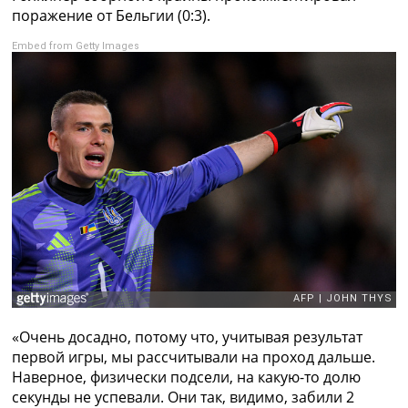
Рейтинг ФИФА
поражение от Бельгии (0:3).
ТВ программа
Embed from Getty Images
RU
UA
Categories
Главная
Новости футбола
Видео
Трансферы
Новости футбола Украины
Последние комментарии
Конкурс прогнозов
Логин
Рейтинги
«Очень досадно, потому что, учитывая результат
Правила
первой игры, мы рассчитывали на проход дальше.
Коллективный прогноз
Наверное, физически подсели, на какую-то долю
Турниры
секунды не успевали. Они так, видимо, забили 2
Чемпионат Мира