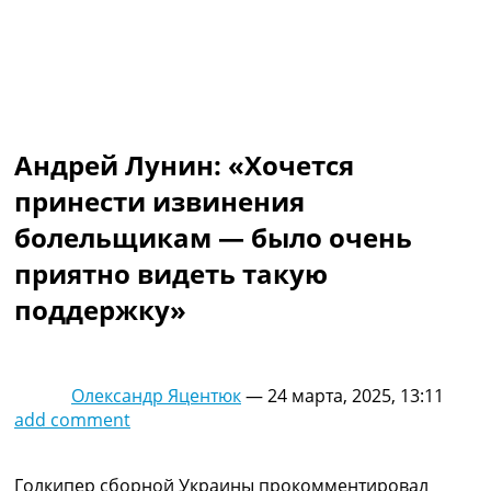
Коллективный прогноз
Турниры
Чемпионат Мира
Украина. Премьер-Лига
Украина. Первая Лига
Лига Чемпионов
Андрей Лунин: «Хочется
Англия. Премьер Лига
Испания. Ла Лига
принести извинения
Другие Турниры >>>
болельщикам — было очень
Таблицы
Таблицы групп Чемпионата Мира
приятно видеть такую ​​
Украина. Премьер-Лига
поддержку»
Украина. Первая Лига
Лига Чемпионов. Таблицы групп
Англия. Премьер-Лига
Испания. Ла Лига
Олександр Яцентюк
—
24 марта, 2025, 13:11
Все таблицы >>>
add comment
Рейтинги
Рейтинг стран УЕФА
Рейтинг клубов УЕФА
Голкипер сборной Украины прокомментировал