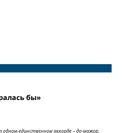
гралась бы»
на одном-единственном аккорде – до-мажор.