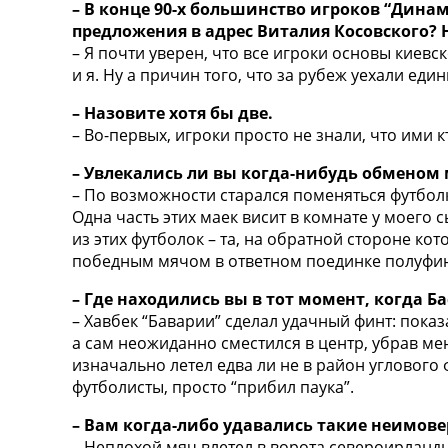
– В конце 90-х большинство игроков “Дина
предложения в адрес Виталия Косовского? Н
– Я почти уверен, что все игроки основы киев
и я. Ну а причин того, что за рубеж уехали еди
– Назовите хотя бы две.
– Во-первых, игроки просто не знали, что ими к
– Увлекались ли вы когда-нибудь обменом
– По возможности старался поменяться футболк
Одна часть этих маек висит в комнате у моего 
из этих футболок – та, на обратной стороне ко
победным мячом в ответном поединке полуфин
– Где находились вы в тот момент, когда Б
– Хавбек “Баварии” сделал удачный финт: показ
а сам неожиданно сместился в центр, убрав ме
изначально летел едва ли не в район углового 
футболисты, просто “прибил паука”.
– Вам когда-либо удавались такие неимов
– Неплохой мяч влетел в ворота североирландц