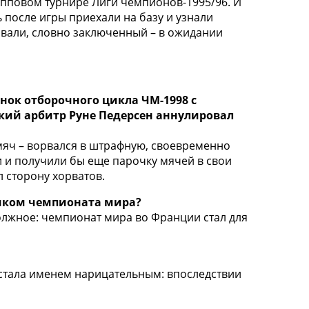
рупповом турнире Лиги чемпионов-1995/96. И
 после игры приехали на базу и узнали
ивали, словно заключенный – в ожидании
нок отборочного цикла ЧМ-1998 с
ский арбитр Руне Педерсен аннулировал
 мяч – ворвался в штрафную, своевременно
и и получили бы еще парочку мячей в свои
л сторону хорватов.
тником чемпионата мира?
 должное: чемпионат мира во Франции стал для
” стала именем нарицательным: впоследствии