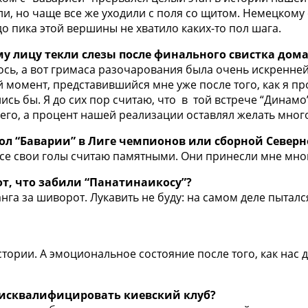
и, но чаще все же уходили с поля со щитом. Немецкому с
 до пика этой вершины не хватило каких-то пол шага.
му лицу текли слезы после финального свистка дом
лилось, а вот гримаса разочарования была очень искренн
й момент, представившийся мне уже после того, как я пр
ись бы. Я до сих пор считаю, что в той встрече “Динамо
чего, а процент нашей реализации оставлял желать мног
гол “Баварии” в Лиге чемпионов или сборной Север
 и все свои голы считаю памятными. Они принесли мне м
от, что забили “Панатинаикосу”?
анга за шиворот. Лукавить не буду: на самом деле пыталс
 истории. А эмоциональное состояние после того, как н
дисквалифицировать киевский клуб?