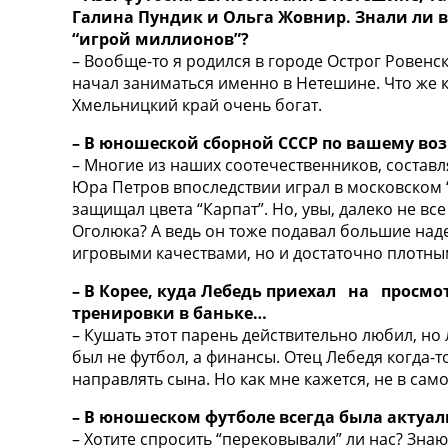
ТВ программа
Галина Пундик и Ольга Жовнир. Знали ли в
“игрой миллионов”?
RU
– Вообще-то я родился в городе Острог Ровенс
UA
начал заниматься именно в Нетешине. Что же к
Хмельницкий край очень богат.
Categories
– В юношеской сборной СССР по вашему воз
Главная
– Многие из наших соотечественников, составл
Новости футбола
Юра Петров впоследствии играл в московском 
Видео
защищал цвета “Карпат”. Но, увы, далеко не вс
Трансферы
Оголюка? А ведь он тоже подавал большие над
Новости футбола Украины
игровыми качествами, но и достаточно плотн
Последние комментарии
Конкурс прогнозов
– В Корее, куда Лебедь приехал на просм
Логин
тренировки в баньке…
Рейтинги
– Кушать этот парень действительно любил, но 
Правила
был не футбол, а финансы. Отец Лебедя когда-
Коллективный прогноз
направлять сына. Но как мне кажется, не в са
Турниры
– В юношеском футболе всегда была актуа
Чемпионат Мира
– Хотите спросить “перековывали” ли нас? Знаю
Украина. Премьер-Лига