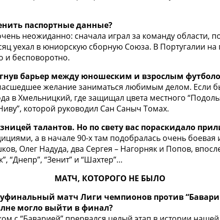
менить паспортные данные?
 очень неожиданно: сначала играл за команду области, 
есяц уехал в юниорскую сборную Союза. В Португалии на
о и бесповоротно.
прыгнув барьер между юношеским и взрослым футбо
умасшедшее желание заниматься любимым делом. Если бы в
ода в Хмельницкий, где защищал цвета местного “Подоль
Ниву”, которой руководил Сан Саныч Томах.
узницей талантов. Но по свету вас пораскидало при
ициями, а в начале 90-х там подобралась очень боевая
ков, Олег Надуда, два Сергея – Нагорняк и Попов, впо
”, “Днепр”, “Зенит” и “Шахтер”…
МАТЧ, КОТОРОГО НЕ БЫЛО
уфинальный матч Лиги чемпионов против “Баварии”.
олне могло выйти в финал?
нком с “Баварией” прервался целый этап в истории наше