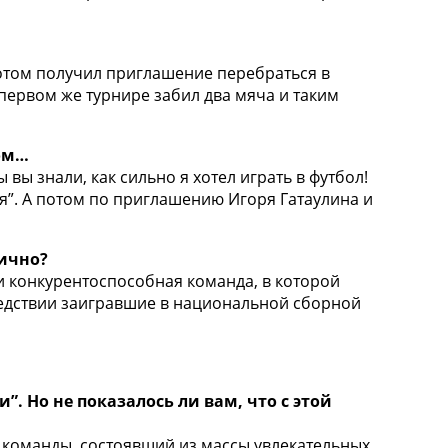
потом получил приглашение перебраться в
 первом же турнире забил два мяча и таким
лом…
ы знали, как сильно я хотел играть в футбол!
я”. А потом по приглашению Игоря Гатаулина и
лично?
 и конкурентоспособная команда, в которой
следствии заигравшие в национальной сборной
 Но не показалось ли вам, что с этой
й команды, состоявший из массы увлекательных