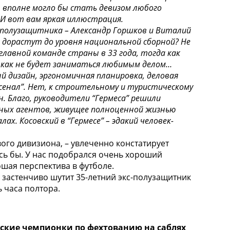
) вполне могло бы стать девизом любого
 И вот вам яркая иллюстрация.
х полузащитника – Александр Горшков и Виталий
 дорастут до уровня национальной сборной? Не
главной команде страны в 33 года, тогда как
, как не будет заниматься любимым делом…
й дизайн, эргономичная планировка, деловая
рсенал”. Нет, к строительному и туристическому
 Благо, руководители “Гермеса” решили
одных агентов, живущее полноценной жизнью
х. Косовский в “Гермесе” – эдакий человек-
го дивизиона, – увлеченно констатирует
ось бы. У нас подобрался очень хороший
ошая перспектива в футболе.
– застенчиво шутит 35-летний экс-полузащитник
 часа полтора.
йские чемпионки по фехтованию на саблях