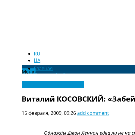
RU
UA
Главная
Меню
Новости футбола
Видео
Новости футбола Украины
Трансферы
Новости футбола Украины
Виталий КОСОВСКИЙ: «Забей я
Последние комментарии
Конкурс прогнозов
15 февраля, 2009, 09:26
add comment
Логин
Рейтинги
Правила
Однажды Джон Леннон едва ли не на сп
Коллективный прогноз