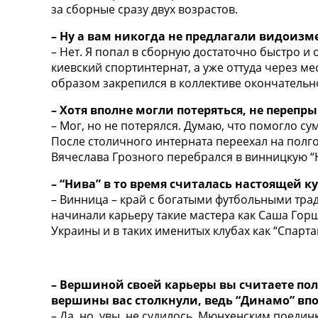
за сборные сразу двух возрастов.
Украина. Первая Лига
Лига Чемпионов
– Ну а вам никогда не предлагали видоиз
Англия. Премьер Лига
– Нет. Я попал в сборную достаточно быстро и
Испания. Ла Лига
киевский спортинтернат, а уже оттуда через м
Другие Турниры >>>
образом закрепился в коллективе окончательн
Таблицы
Таблицы групп Чемпионата Мира
– Хотя вполне могли потеряться, не пере
Украина. Премьер-Лига
– Мог, но не потерялся. Думаю, что помогло с
Украина. Первая Лига
После столичного интерната переехал на полг
Лига Чемпионов. Таблицы групп
Вячеслава Грозного перебрался в винницкую “
Англия. Премьер-Лига
– “Нива” в то время считалась настоящей к
Испания. Ла Лига
– Винница – край с богатыми футбольными трад
Все таблицы >>>
начинали карьеру такие мастера как Саша Горш
Рейтинги
Украины и в таких именитых клубах как “Спартак
Рейтинг стран УЕФА
Рейтинг клубов УЕФА
Рейтинг ФИФА
ТВ программа
– Вершиной своей карьеры вы считаете пол
вершины вас столкнули, ведь “Динамо” вп
– Да, но, увы, не судилось. Мюнхенским поеди