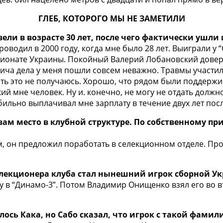
ГЛЕБ, КОТОРОГО МЫ НЕ ЗАМЕТИЛИ
вели в возрасте 30 лет, после чего фактически ушл
оводил в 2000 году, когда мне было 28 лет. Выиграли у 
ионате Украины. Покойный Валерий Лобановский доверя
ьича дела у меня пошли совсем неважно. Травмы участил
лать это не получаюсь. Хорошо, что рядом были поддерж
ий мне человек. Ну и. конечно, не могу не отдать должн
бильно выплачивал мне зарплату в течение двух лет посл
ам место в клубной структуре. По собственному пр
м, он предложил поработать в селекционном отделе. Пров
елекционера клуба стал нынешний игрок сборной У
ну в “Динамо-3”. Потом Владимир Онищенко взял его во в
лось Кака, но Сабо сказал, что игрок с такой фамил