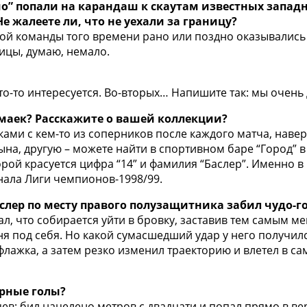
мо” попали на карандаш к скаутам известных западн
е жалеете ли, что не уехали за границу?
ской команды того времени рано или поздно оказывались 
ницы, думаю, немало.
то-то интересуется. Во-вторых… Напишите так: мы очень 
 маек? Расскажите о вашей коллекции?
ами с кем-то из соперников после каждого матча, наве
сына, другую – можете найти в спортивном баре “Город”
торой красуется цифра “14” и фамилия “Баслер”. Именно
ала Лиги чемпионов-1998/99.
аслер по месту правого полузащитника забил чудо-г
ал, что собирается уйти в бровку, заставив тем самым м
ня под себя. Но какой сумасшедший удар у него получил
флажка, а затем резко изменил траекторию и влетел в сам
ерные голы?
ев: бил нацелено метров с двадцати и попал прямо в ве