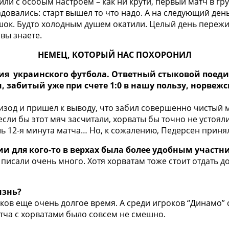
дили с особым настроем – как ни крути, первый матч в г
довались: старт вышел то что надо. А на следующий день
 шок. Будто холодным душем окатили. Целый день переж
вы знаете.
НЕМЕЦ, КОТОРЫЙ НАС ПОХОРОНИЛ
ия украинского футбола. Ответный стыковой поеди
, забитый уже при счете 1:0 в нашу пользу, норвеж
пизод и пришел к выводу, что забил совершенно чистый
если бы этот мяч засчитали, хорваты бы точно не устоял
шь 12-я минута матча… Но, к сожалению, Педерсен приня
тии для кого-то в верхах была более удобным учас
м писали очень много. Хотя хорватам тоже стоит отдать
изнь?
иков еще очень долгое время. А среди игроков “Динамо
тча с хорватами было совсем не смешно.