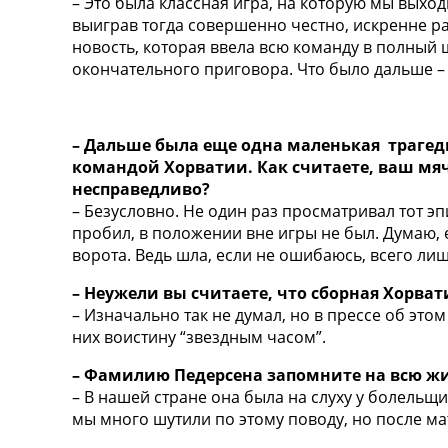
– Это была классная игра, на которую мы выхо
выиграв тогда совершенно честно, искренне ра
новость, которая ввела всю команду в полный
окончательного приговора. Что было дальше – 
– Дальше была еще одна маленькая трагед
командой Хорватии. Как считаете, ваш мяч
несправедливо?
– Безусловно. Не один раз просматривал тот э
пробил, в положении вне игры не был. Думаю, 
ворота. Ведь шла, если не ошибаюсь, всего ли
– Неужели вы считаете, что сборная Хорва
– Изначально так не думал, но в прессе об это
них воистину “звездным часом”.
– Фамилию Педерсена запомните на всю ж
– В нашей стране она была на слуху у болельщ
мы много шутили по этому поводу, но после ма