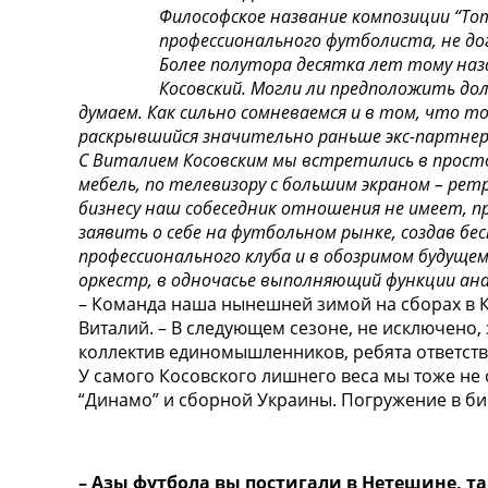
Философское название композиции “Tom
Турниры
профессионального футболиста, не дог
Чемпионат Мира
Более полутора десятка лет тому наза
Украина. Премьер-Лига
Косовский. Могли ли предположить до
Украина. Первая Лига
думаем. Как сильно сомневаемся и в том, что т
Лига Чемпионов
раскрывшийся значительно раньше экс-партнер 
Англия. Премьер Лига
С Виталием Косовским мы встретились в просто
Испания. Ла Лига
мебель, по телевизору с большим экраном – рет
Другие Турниры >>>
бизнесу наш собеседник отношения не имеет, п
Таблицы
заявить о себе на футбольном рынке, создав б
Таблицы групп Чемпионата Мира
профессионального клуба и в обозримом будущем
Украина. Премьер-Лига
оркестр, в одночасье выполняющий функции ана
Украина. Первая Лига
– Команда наша нынешней зимой на сборах в К
Лига Чемпионов. Таблицы групп
Виталий. – В следующем сезоне, не исключено,
Англия. Премьер-Лига
коллектив единомышленников, ребята ответстве
Испания. Ла Лига
У самого Косовского лишнего веса мы тоже не 
Все таблицы >>>
“Динамо” и сборной Украины. Погружение в би
Рейтинги
Рейтинг стран УЕФА
Рейтинг клубов УЕФА
Рейтинг ФИФА
– Азы футбола вы постигали в Нетешине, 