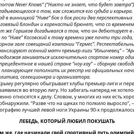
orrow Never Knows” (“Никто не знает, что будет завтра”
адывающегося о том, как сложится его судьба и карьера.
д в винницкой “Ниве” бок о бок росли два перспективны
лговязый блондин и коренастый брюнет, что со временем
от же Горшков догадывался о том, что он дебютирует в 
по “Ниве” Косовский к тому времени уже почти три года
рном зале совещаний компании “Гермес”. Респектабельны
ранслируют осенний матч премьер-лиги “Ильичевец” – “А
родолжая заниматься исключительно спортом номер один.
еспрецедентное в нашей стране “ноу-хау” – сборную своб
 планирующее пополнить их реестр на официальных начала
литика, селекционера и организатора.
рыму регулярно обыгрывает клубы премьер-лиги и перво
 заявимся во вторую лигу. Но забегать наперед не хотел
нно относятся к делу. Словом, у многих из них есть хор
обнаружили. “Разве что на щеках по полкило выросло”, 
ографию лучшей левой ноги Украины 90-х продолжалось
ЛЕБЕДЬ, КОТОРЫЙ ЛЮБИЛ ПОКУШАТЬ
там же, где начинали свой спортивный путь олимпи