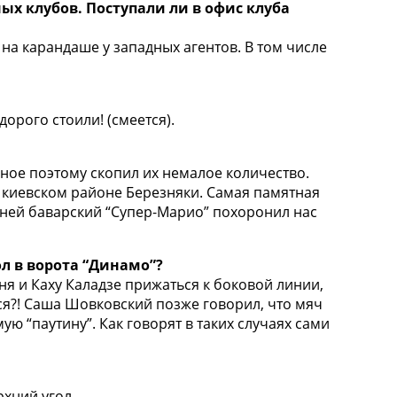
ых клубов. Поступали ли в офис клуба
на карандаше у западных агентов. В том числе
дорого стоили! (смеется).
рное поэтому скопил их немалое количество.
 в киевском районе Березняки. Самая памятная
 в ней баварский “Супер-Марио” похоронил нас
ол в ворота “Динамо”?
еня и Каху Каладзе прижаться к боковой линии,
ся?! Саша Шовковский позже говорил, что мяч
ую “паутину”. Как говорят в таких случаях сами
рхний угол.