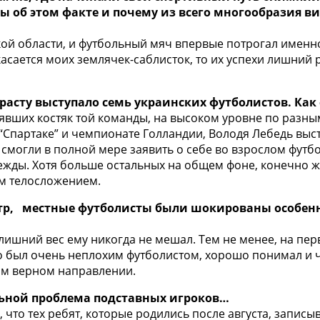
ы об этом факте и почему из всего многообразия ви
кой области, и футбольный мяч впервые потрогал именн
асается моих землячек-саблисток, то их успехи лишний 
расту выступало семь украинских футболистов. Как
явших костяк той команды, на высоком уровне по разным
“Спартаке” и чемпионате Голландии, Володя Лебедь выст
е смогли в полной мере заявить о себе во взрослом футб
ежды. Хотя больше остальных на общем фоне, конечно ж
ым телосложением.
отр, местные футболисты были шокированы особенн
лишний вес ему никогда не мешал. Тем не менее, на перв
то был очень неплохим футболистом, хорошо понимал и чу
мом верном направлении.
льной проблема подставных игроков…
, что тех ребят, которые родились после августа, запис