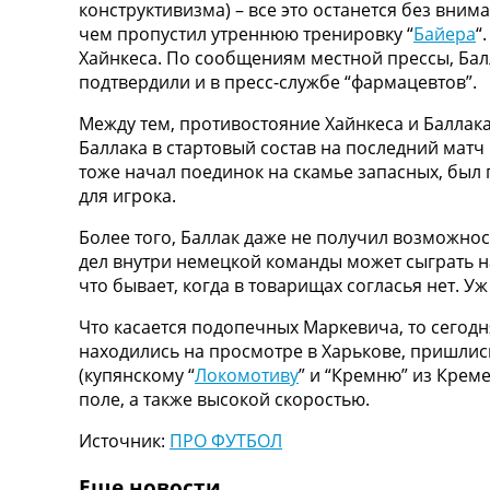
конструктивизма) – все это останется без вни
Турниры
чем пропустил утреннюю тренировку “
Байера
“
Чемпионат Мира
Хайнкеса. По сообщениям местной прессы, Балла
Украина. Премьер-Лига
подтвердили и в пресс-службе “фармацевтов”.
Украина. Первая Лига
Лига Чемпионов
Между тем, противостояние Хайнкеса и Баллака 
Англия. Премьер Лига
Баллака в стартовый состав на последний матч
Испания. Ла Лига
тоже начал поединок на скамье запасных, бы
Другие Турниры >>>
для игрока.
Таблицы
Более того, Баллак даже не получил возможнос
Таблицы групп Чемпионата Мира
дел внутри немецкой команды может сыграть н
Украина. Премьер-Лига
что бывает, когда в товарищах согласья нет. 
Украина. Первая Лига
Лига Чемпионов. Таблицы групп
Что касается подопечных Маркевича, то сегодн
Англия. Премьер-Лига
находились на просмотре в Харькове, пришлись
Испания. Ла Лига
(купянскому “
Локомотиву
” и “Кремню” из Крем
Все таблицы >>>
поле, а также высокой скоростью.
Рейтинги
Рейтинг стран УЕФА
Источник:
ПРО ФУТБОЛ
Рейтинг клубов УЕФА
Рейтинг ФИФА
Еще новости