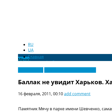
RU
UA
Главная
Меню
Новости футбола
Видео
Лига Европы
Новости футбола Украины
Трансферы
Новости футбола Украины
Баллак не увидит Харьков. Х
Последние комментарии
Конкурс прогнозов
16 февраля, 2011, 00:10
add comment
Логин
Рейтинги
Правила
Памятник Мячу в парке имени Шевченко, сама
Коллективный прогноз