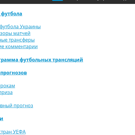
 футбола
футбола Украины
бзоры матчей
ные трансферы
ие комментарии
грамма футбольных трансляций
 прогнозов
грокам
приза
ивный прогноз
ги
стран УЕФА