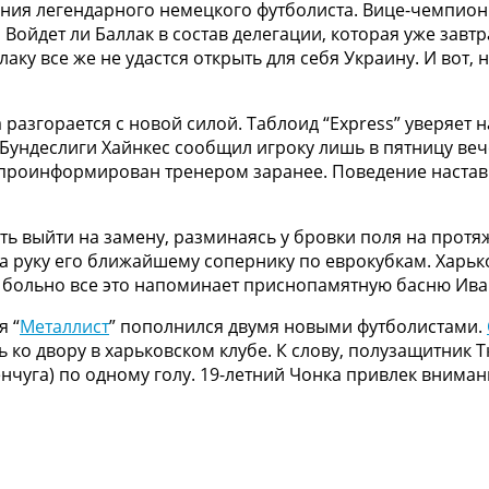
мания легендарного немецкого футболиста. Вице-чемпион 
. Войдет ли Баллак в состав делегации, которая уже зав
ку все же не удастся открыть для себя Украину. И вот,
разгорается с новой силой. Таблоид “Express” уверяет н
 Бундеслиги Хайнкес сообщил игроку лишь в пятницу веч
л проинформирован тренером заранее. Поведение наста
ть выйти на замену, разминаясь у бровки поля на протя
а руку его ближайшему сопернику по еврокубкам. Харьк
Уж больно все это напоминает приснопамятную басню Ив
я “
Металлист
” пополнился двумя новыми футболистами.
 ко двору в харьковском клубе. К слову, полузащитник 
енчуга) по одному голу. 19-летний Чонка привлек внима