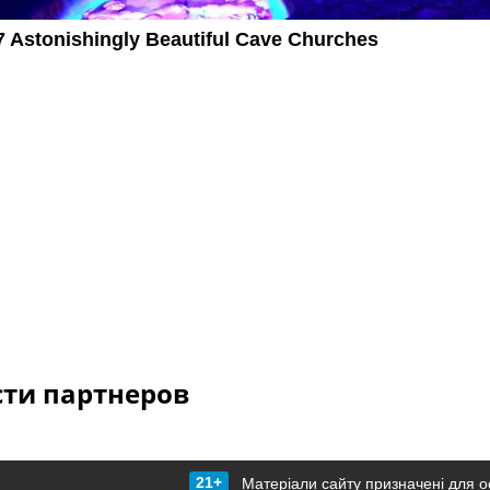
сти партнеров
21+
Матеріали сайту призначені для о