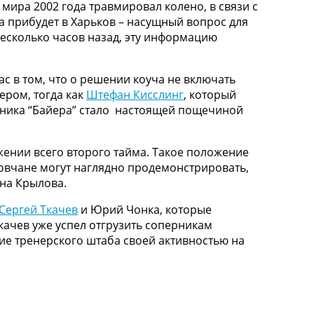
мира 2002 года травмировал колено, в связи с
тра прибудет в Харьков – насущный вопрос для
 несколько часов назад, эту информацию
ас в том, что о решении коуча не включать
ером, тогда как
Штефан Кисслинг
, который
вника “Байера” стало настоящей пощечиной
жении всего второго тайма. Такое положение
овчане могут наглядно продемонстрировать,
ана Крылова.
Сергей Ткачев
и Юрий Чонка, которые
Ткачев уже успел отгрузить соперникам
ние тренерского штаба своей активностью на