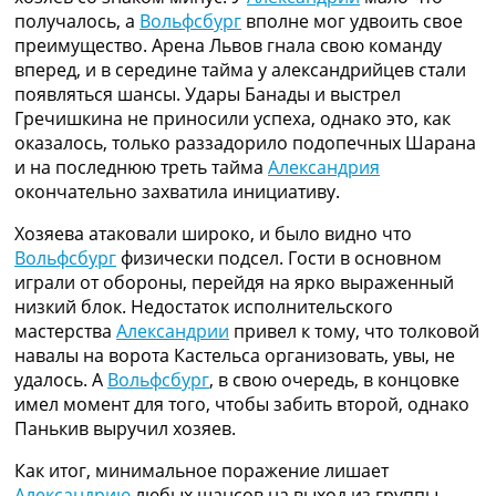
получалось, а
Вольфсбург
вполне мог удвоить свое
преимущество. Арена Львов гнала свою команду
вперед, и в середине тайма у александрийцев стали
появляться шансы. Удары Банады и выстрел
Гречишкина не приносили успеха, однако это, как
оказалось, только раззадорило подопечных Шарана
и на последнюю треть тайма
Александрия
окончательно захватила инициативу.
Хозяева атаковали широко, и было видно что
Вольфсбург
физически подсел. Гости в основном
играли от обороны, перейдя на ярко выраженный
низкий блок. Недостаток исполнительского
мастерства
Александрии
привел к тому, что толковой
навалы на ворота Кастельса организовать, увы, не
удалось. А
Вольфсбург
, в свою очередь, в концовке
имел момент для того, чтобы забить второй, однако
Панькив выручил хозяев.
Как итог, минимальное поражение лишает
Александрию
любых шансов на выход из группы.