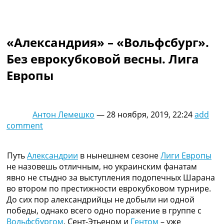
Коллективный прогноз
Турниры
Чемпионат Мира
«Александрия» – «Вольфсбург».
Украина. Премьер-Лига
Украина. Первая Лига
Без еврокубковой весны. Лига
Лига Чемпионов
Европы
Англия. Премьер Лига
Испания. Ла Лига
Другие Турниры >>>
Таблицы
Антон Лемешко
—
28 ноября, 2019, 22:24
add
Таблицы групп Чемпионата Мира
comment
Украина. Премьер-Лига
Украина. Первая Лига
Лига Чемпионов. Таблицы групп
Путь
Александрии
в нынешнем сезоне
Лиги Европы
Англия. Премьер-Лига
не назовешь отличным, но украинским фанатам
Испания. Ла Лига
явно не стыдно за выступления подопечных Шарана
Все таблицы >>>
во втором по престижности еврокубковом турнире.
Рейтинги
До сих пор александрийцы не добыли ни одной
Рейтинг стран УЕФА
победы, однако всего одно поражение в группе с
Рейтинг клубов УЕФА
Вольфсбургом
, Сент-Этьеном и
Гентом
– уже