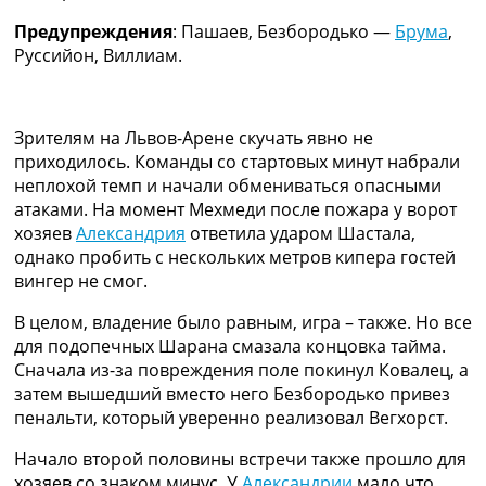
Предупреждения
: Пашаев, Безбородько —
Брума
,
Руссийон, Виллиам.
Зрителям на Львов-Арене скучать явно не
приходилось. Команды со стартовых минут набрали
неплохой темп и начали обмениваться опасными
атаками. На момент Мехмеди после пожара у ворот
хозяев
Александрия
ответила ударом Шастала,
однако пробить с нескольких метров кипера гостей
вингер не смог.
В целом, владение было равным, игра – также. Но все
для подопечных Шарана смазала концовка тайма.
Сначала из-за повреждения поле покинул Ковалец, а
затем вышедший вместо него Безбородько привез
пенальти, который уверенно реализовал Вегхорст.
Начало второй половины встречи также прошло для
хозяев со знаком минус. У
Александрии
мало что