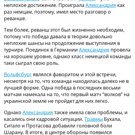
Рейтинг ФИФА
неплохое достижение. Проиграла
Александрия
как
ТВ программа
раз немцам, поэтому, имел место разговор о
реванше.
RU
UA
Тем более, реванш этот был жизненно необходим,
потому что победа давала в теории довольно
Categories
неплохие шансы на продолжение выступления в
турнире. Поединок в Германии
Александрия
провела
Главная
на хорошем уровне, однако класс немецкой команды
Новости футбола
таки сыграл свою роль.
Видео
Трансферы
Вольфсбург
являлся фаворитом и этой встречи,
Новости футбола Украины
несмотря на то, что команда находилась далеко не в
Последние комментарии
лучшей форме. Одна победа в последних восьми
Конкурс прогнозов
матчам намекала на то, что первый матч “волков” на
Логин
украинской земле не пройдет для них легко.
Рейтинги
Однако
Александрия
также имела свои проблемы, и
Правила
касались они кадровой ситуации.
Травмы
Бухала,
Коллективный прогноз
Ситало и Протасова добавили головной боли
Турниры
Шарану. В итоге, в центре обороны появился
Чемпионат Мира