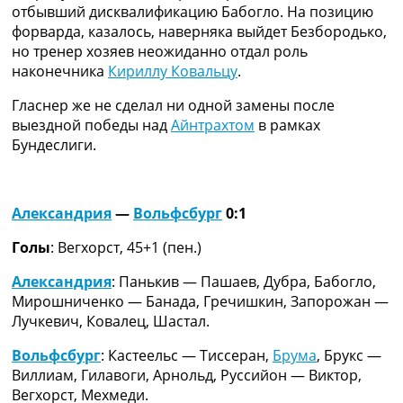
отбывший дисквалификацию Бабогло. На позицию
Украина. Премьер-Лига
форварда, казалось, наверняка выйдет Безбородько,
Украина. Первая Лига
но тренер хозяев неожиданно отдал роль
Лига Чемпионов
наконечника
Кириллу Ковальцу
.
Англия. Премьер Лига
Испания. Ла Лига
Гласнер же не сделал ни одной замены после
Другие Турниры >>>
выездной победы над
Айнтрахтом
в рамках
Таблицы
Бундеслиги.
Таблицы групп Чемпионата Мира
Украина. Премьер-Лига
Украина. Первая Лига
Лига Чемпионов. Таблицы групп
Александрия
—
Вольфсбург
0:1
Англия. Премьер-Лига
Голы
: Вегхорст, 45+1 (пен.)
Испания. Ла Лига
Все таблицы >>>
Александрия
: Панькив — Пашаев, Дубра, Бабогло,
Рейтинги
Мирошниченко — Банада, Гречишкин, Запорожан —
Рейтинг стран УЕФА
Лучкевич, Ковалец, Шастал.
Рейтинг клубов УЕФА
Рейтинг ФИФА
Вольфсбург
: Кастеельс — Тиссеран,
Брума
, Брукс —
ТВ программа
Виллиам, Гилавоги, Арнольд, Руссийон — Виктор,
Вегхорст, Мехмеди.