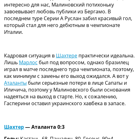
интересно для нас, Малиновский потихоньку
Украина. Премьер-Лига
завоевывает любовь публики из Бергамо. В
Украина. Первая Лига
последнем туре Серии А Руслан забил красивый гол,
Лига Чемпионов
который стал для него дебютным в чемпионате
Англия. Премьер Лига
Италии.
Испания. Ла Лига
Другие Турниры >>>
Таблицы
Таблицы групп Чемпионата Мира
Кадровая ситуация в
Шахтере
практически идеальна.
Украина. Премьер-Лига
Лишь
Марлос
был под вопросом, однако бразилец
Украина. Первая Лига
играл в матче последнего тура чемпионата, поэтому,
Лига Чемпионов. Таблицы групп
как минимум с замены его выход ожидался. А вот у
Англия. Премьер-Лига
Аталанты
были серьезные потери в лице Сапаты и
Испания. Ла Лига
Иличича, поэтому у Малиновского были основания
Все таблицы >>>
надеяться на выход в старте. Но, к сожалению,
Рейтинги
Гасперини оставил украинского хавбека в запасе.
Рейтинг стран УЕФА
Рейтинг клубов УЕФА
Рейтинг ФИФА
Шахтер
— Аталанта 0:3
ТВ программа
Голы:
Кастань, 68, Пашалич, 80, Госенс, 90+4