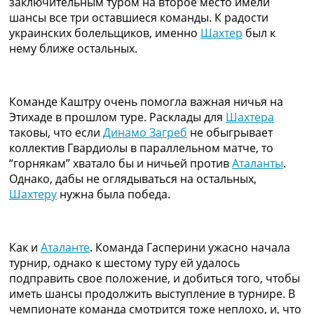
заключительным туром на второе место имели
Рейтинг ФИФА
шансы все три оставшиеся команды. К радости
ТВ программа
украинских болельщиков, именно
Шахтер
был к
нему ближе остальных.
RU
UA
Categories
Команде Каштру очень помогла важная ничья на
Этихаде в прошлом туре. Расклады для
Шахтера
Главная
таковы, что если
Динамо Загреб
не обыгрывает
Новости футбола
коллектив Гвардиолы в параллельном матче, то
Видео
“горнякам” хватало бы и ничьей против
Аталанты
.
Трансферы
Однако, дабы не оглядываться на остальных,
Новости футбола Украины
Шахтеру
нужна была победа.
Последние комментарии
Конкурс прогнозов
Логин
Как и
Аталанте
. Команда Гасперини ужасно начала
Рейтинги
турнир, однако к шестому туру ей удалось
Правила
подправить свое положение, и добиться того, чтобы
Коллективный прогноз
иметь шансы продолжить выступление в турнире. В
Турниры
чемпионате команда смотрится тоже неплохо, и, что
Чемпионат Мира