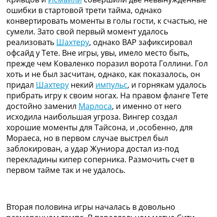
ошибки в стартовой трети тайма, однако
конвертировать моменты в голы гости, к счастью, не
сумели. Зато свой первый момент удалось
реализовать
Шахтеру
, однако ВАР зафиксировал
офсайд у Тете. Вне игры, увы, имело место быть,
прежде чем Коваленко поразил ворота Голлини. Гол
хоть и не был засчитан, однако, как показалось, он
придал
Шахтеру
некий
импульс
, и горнякам удалось
прибрать игру к своим ногах. На правом фланге Тете
достойно заменил
Марлоса
, и именно от него
исходила наибольшая угроза. Вингер создал
хорошие моменты для Тайсона, и ,особенно, для
Мораеса, но в первом случае выстрел был
заблокирован, а удар Жуниора достал из-под
перекладины кипер соперника. Размочить счет в
первом тайме так и не удалось.
Вторая половина игры началась в довольно