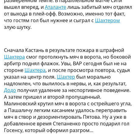
размеренном темпе. В параллельном матче Сити
вышел вперед, и
Аталанте
лишь забитый мяч отделял
от выхода в плей-офф. Возможно, именно тот факт,
что гостям гол был нужнее и сыграл с
Шахтером
злую шутку.
Сначала Кастань в результате пожара в штрафной
Шахтера
смог протолкнуть мяч в ворота, но боковой
арбитр поднял флажок. Увы, ВАР сегодня был не на
стороне
Шахтера
, и после просмотра повтора, судья
указал на центр поля.
Шахтер
был морально
надломлен, что вылилось в нервы, и, как результат,
Додо
получил удаление за неспортивное поведение.
А затем пришел и второй пропущенный.
Малиновский крутил мяч в ворота с острейшего угла,
а Пашаличу легким касанием удалось переправить
мяч в створ и дезориентировать Пятова. Ну а уже в
добавленное время Степаненко просто подарил гол
Госенсу, который оформил разгром…