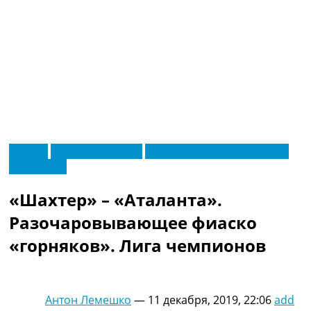
RU
Италия
Лига Чемпионов
Новости футбола Украины
UA
Эксклюзив
Главная
Меню
Новости футбола
«Шахтер» – «Аталанта».
Видео
Трансферы
Разочаровывающее фиаско
Новости футбола Украины
«горняков». Лига чемпионов
Последние комментарии
Конкурс прогнозов
Логин
Рейтинги
Антон Лемешко
—
11 декабря, 2019, 22:06
add
Правила