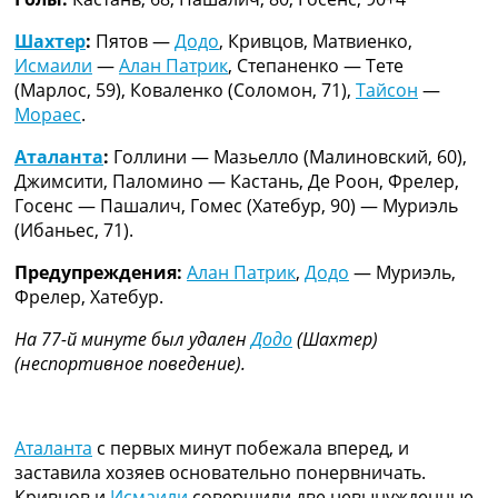
Шахтер
:
Пятов —
Додо
, Кривцов, Матвиенко,
Исмаили
—
Алан Патрик
, Степаненко — Тете
(Марлос, 59), Коваленко (Соломон, 71),
Тайсон
—
Мораес
.
Аталанта
:
Голлини — Мазьелло (Малиновский, 60),
Джимсити, Паломино — Кастань, Де Роон, Фрелер,
Госенс — Пашалич, Гомес (Хатебур, 90) — Муриэль
(Ибаньес, 71).
Предупреждения:
Алан Патрик
,
Додо
— Муриэль,
Фрелер, Хатебур.
На 77-й минуте был удален
Додо
(Шахтер)
(неспортивное поведение).
Аталанта
с первых минут побежала вперед, и
заставила хозяев основательно понервничать.
Кривцов и
Исмаили
совершили две невынужденные