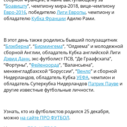
Рейтинг ФИФА
“
Боавишту
“, чемпиону мира-2018, вице-чемпиону
ТВ программа
Евро-2016
, победителю
Лиги Европы
, чемпиону и
обладателю
Кубка Франции
Адилю Рами.
RU
UA
Categories
В этот день также родились бывший полузащитник
“
Блэкберна
“, “
Бирмингема
“, “Олдхема” и молодежной
Главная
сборной Англии, обладатель Кубка английской Лиги
Новости футбола
Дэвид Данн
, экс-футболист ПСВ, “Де Граафсхапа”,
Видео
“Фортуны”, “
Фейеноорда
“, “Валансьена”,
Трансферы
менхенгладбахской “Боруссии”, “
Венло
” и сборной
Новости футбола Украины
Нидерландов, обладатель Кубка
УЕФА
, чемпион и
Последние комментарии
обладатель Суперкубка Нидерландов
Патрик Пауве
и
Конкурс прогнозов
другие известные футбольные личности.
Логин
Рейтинги
Правила
Узнать, кто из футболистов родился 25 декабря,
Коллективный прогноз
можно
на сайте ПРО ФУТБОЛ
.
Турниры
Чемпионат Мира