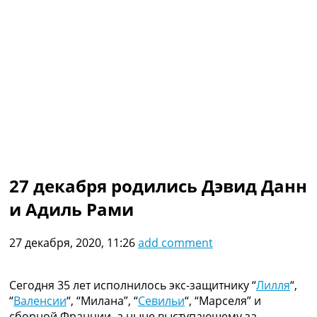
Коллективный прогноз
Турниры
Чемпионат Мира
Украина. Премьер-Лига
Украина. Первая Лига
Лига Чемпионов
Англия. Премьер Лига
Испания. Ла Лига
Другие Турниры >>>
Таблицы
Таблицы групп Чемпионата Мира
27 декабря родились Дэвид Данн
Украина. Премьер-Лига
Украина. Первая Лига
и Адиль Рами
Лига Чемпионов. Таблицы групп
Англия. Премьер-Лига
27 декабря, 2020, 11:26
add comment
Испания. Ла Лига
Все таблицы >>>
Рейтинги
Сегодня 35 лет исполнилось экс-защитнику “
Лилля
“,
Рейтинг стран УЕФА
“
Валенсии
“, “Милана”, “
Севильи
“, “Марселя” и
Рейтинг клубов УЕФА
сборной Франции, а ныне выступающему за