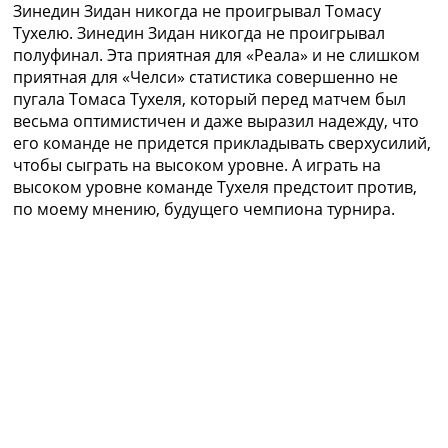
Зинедин Зидан никогда не проигрывал Томасу
Коллективный прогноз
Тухелю. Зинедин Зидан никогда не проигрывал
Турниры
полуфинал. Эта приятная для «Реала» и не слишком
Чемпионат Мира
приятная для «Челси» статистика совершенно не
Украина. Премьер-Лига
пугала Томаса Тухеля, который перед матчем был
Украина. Первая Лига
весьма оптимистичен и даже выразил надежду, что
Лига Чемпионов
его команде не придется прикладывать сверхусилий,
Англия. Премьер Лига
чтобы сыграть на высоком уровне. А играть на
Испания. Ла Лига
высоком уровне команде Тухеля предстоит против,
Другие Турниры >>>
по моему мнению, будущего чемпиона турнира.
Таблицы
Таблицы групп Чемпионата Мира
Украина. Премьер-Лига
Украина. Первая Лига
Лига Чемпионов. Таблицы групп
Англия. Премьер-Лига
Испания. Ла Лига
Все таблицы >>>
Рейтинги
Рейтинг стран УЕФА
Рейтинг клубов УЕФА