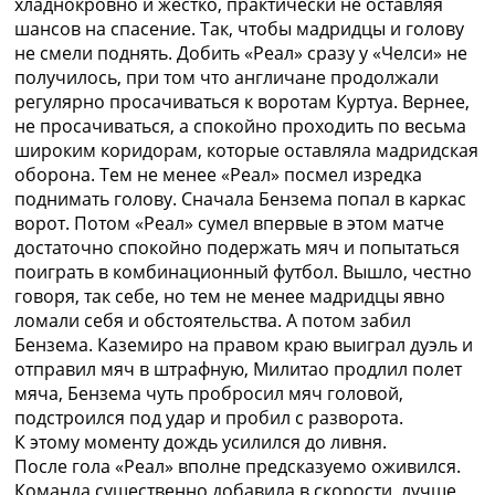
хладнокровно и жестко, практически не оставляя
шансов на спасение. Так, чтобы мадридцы и голову
не смели поднять. Добить «Реал» сразу у «Челси» не
получилось, при том что англичане продолжали
регулярно просачиваться к воротам Куртуа. Вернее,
не просачиваться, а спокойно проходить по весьма
широким коридорам, которые оставляла мадридская
оборона. Тем не менее «Реал» посмел изредка
поднимать голову. Сначала Бензема попал в каркас
ворот. Потом «Реал» сумел впервые в этом матче
достаточно спокойно подержать мяч и попытаться
поиграть в комбинационный футбол. Вышло, честно
говоря, так себе, но тем не менее мадридцы явно
ломали себя и обстоятельства. А потом забил
Бензема. Каземиро на правом краю выиграл дуэль и
отправил мяч в штрафную, Милитао продлил полет
мяча, Бензема чуть пробросил мяч головой,
подстроился под удар и пробил с разворота.
К этому моменту дождь усилился до ливня.
После гола «Реал» вполне предсказуемо оживился.
Команда существенно добавила в скорости, лучше