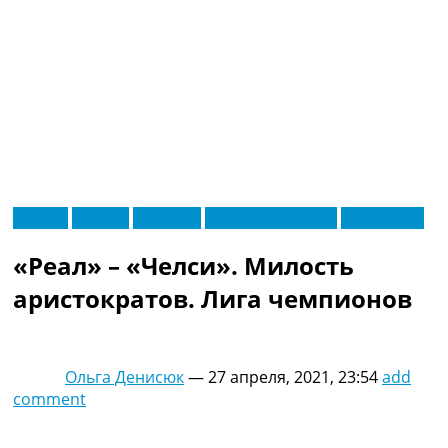
RU
Англия
Европа
Испания
Лига Чемпионов
Эксклюзив
UA
Главная
Меню
«Реал» – «Челси». Милость
Новости футбола
Видео
аристократов. Лига чемпионов
Трансферы
Новости футбола Украины
Последние комментарии
Ольга Денисюк
—
27 апреля, 2021, 23:54
add
Конкурс прогнозов
comment
Логин
Рейтинги
Правила