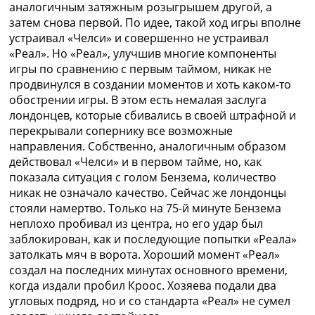
аналогичным затяжным розыгрышем другой, а
затем снова первой. По идее, такой ход игры вполне
устраивал «Челси» и совершенно не устраивал
«Реал». Но «Реал», улучшив многие компоненты
игры по сравнению с первым таймом, никак не
продвинулся в создании моментов и хоть каком-то
обострении игры. В этом есть немалая заслуга
лондонцев, которые сбивались в своей штрафной и
перекрывали сопернику все возможные
направления. Собственно, аналогичным образом
действовал «Челси» и в первом тайме, но, как
показала ситуация с голом Бензема, количество
никак не означало качество. Сейчас же лондонцы
стояли намертво. Только на 75-й минуте Бензема
неплохо пробивал из центра, но его удар был
заблокирован, как и последующие попытки «Реала»
затолкать мяч в ворота. Хороший момент «Реал»
создал на последних минутах основного времени,
когда издали пробил Кроос. Хозяева подали два
угловых подряд, но и со стандарта «Реал» не сумел