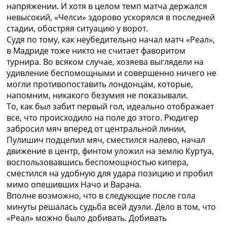
напряжении. И хотя в целом темп матча держался
невысокий, «Челси» здорово ускорялся в последней
стадии, обостряя ситуацию у ворот.
Судя по тому, как неубедительно начал матч «Реал»,
в Мадриде тоже никто не считает фаворитом
турнира. Во всяком случае, хозяева выглядели на
удивление беспомощными и совершенно ничего не
могли противопоставить лондонцам, которые,
напомним, никакого безумия не показывали.
То, как был забит первый гол, идеально отображает
все, что происходило на поле до этого. Рюдигер
забросил мяч вперед от центральной линии,
Пулишич подцепил мяч, сместился налево, начал
движение в центр, финтом уложил на землю Куртуа,
воспользовавшись беспомощностью кипера,
сместился на удобную для удара позицию и пробил
мимо опешивших Начо и Варана.
Вполне возможно, что в следующие после гола
минуты решалась судьба всей дуэли. Дело в том, что
«Реал» можно было добивать. Добивать