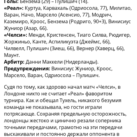
Голы:
Бензема (29) – Пулишич (14).
Украина. Премьер-Лига
«Реал»:
Куртуа, Карвахаль (Одриосола, 77), Милитао,
Украина. Первая Лига
Варан, Начо, Марсело (Асенсио, 77), Модрич,
Лига Чемпионов
Каземиро, Кроос, Бензема (Родриго, 90+3), Винисиус
Англия. Премьер Лига
Жуниор (Азар, 66).
Испания. Ла Лига
«Челси»:
Менди, Кристенсен, Тиаго Силва, Рюдигер,
Другие Турниры >>>
Жоржиньо, Канте, Аспиликуэта (Джеймс, 66),
Таблицы
Чилвелл, Пулишич (Зиеш, 66), Вернер (Хаверц, 66),
Таблицы групп Чемпионата Мира
Маунт.
Украина. Премьер-Лига
Арбитр:
Данни Маккели (Нидерланды).
Украина. Первая Лига
Предупреждения:
Винисиус Жуниор, Кроос,
Лига Чемпионов. Таблицы групп
Марсело, Варан, Одриосола – Пулишич.
Англия. Премьер-Лига
Испания. Ла Лига
Судя по тому, как здорово начал матч «Челси», в
Все таблицы >>>
Лондоне никто не считает «Реал» фаворитом
Рейтинги
турнира. Как и обещал Тухель, никакого безумия
Рейтинг стран УЕФА
команда не показывала, но гости играли
Рейтинг клубов УЕФА
потрясающе. Сохраняя предельную осторожность,
Рейтинг ФИФА
лондонцы жестоко и цинично резали соперника
ТВ программа
точными передачами, грамотно на эти передачи
выскакивали и постоянно держали оппонента в